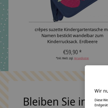
crêpes suzette Kindergartentasche m
Namen bestickt wandelbar zum
Kinderrucksack. Erdbeere
€59,90 *
*Inkl. MwSt. zzgl.
Versandkosten
Wir n
Bleiben Sie in Ko
Diese We
Endgerät