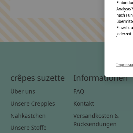
Einbindun
Analyse/
nach Fun
übermitte
Einwillig
jederzeit
Impress
crêpes suzette
Informationen
Über uns
FAQ
Unsere Creppies
Kontakt
Nähkästchen
Versandkosten &
Rücksendungen
Unsere Stoffe