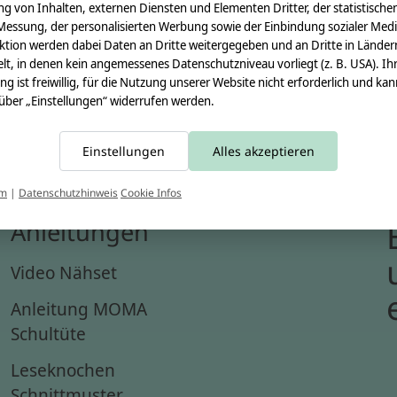
g von Inhalten, externen Diensten und Elementen Dritter, der statistische
Messung, der personalisierten Werbung sowie der Einbindung sozialer Medi
ktion werden dabei Daten an Dritte weitergegeben und an Dritte in Länder
lt, in denen kein angemessenes Datenschutzniveau vorliegt (z. B. USA). Ih
ung ist freiwillig, für die Nutzung unserer Website nicht erforderlich und ka
 über „Einstellungen“ widerrufen werden.
Einstellungen
Alles akzeptieren
um
|
Datenschutzhinweis
Cookie Infos
Anleitungen
Video Nähset
Anleitung MOMA
Schultüte
Leseknochen
Schnittmuster