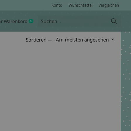
Konto
Wunschzettel
Vergleichen
hr Warenkorb
0
items
Sortieren —
Am meisten angesehen