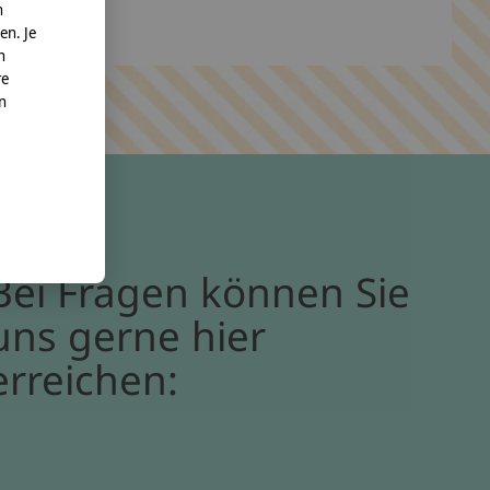
n
en. Je
n
re
nn
Bei Fragen können Sie
uns gerne hier
erreichen: