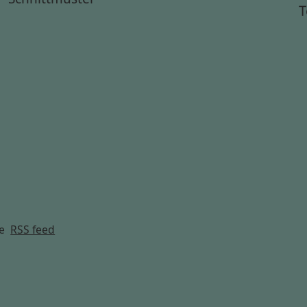
T
g
e
RSS feed