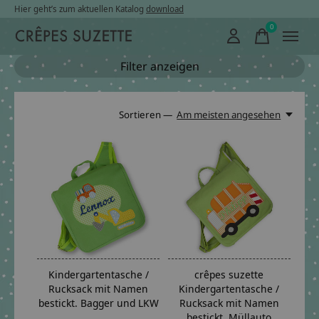
Hier geht’s zum aktuellen Katalog
download
0
items
Filter anzeigen
Sortieren —
Am meisten angesehen
Kindergartentasche /
crêpes suzette
Rucksack mit Namen
Kindergartentasche /
bestickt. Bagger und LKW
Rucksack mit Namen
bestickt. Müllauto