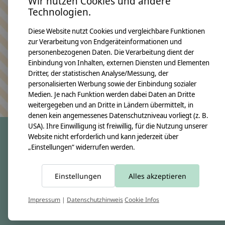
Wir nutzen Cookies und andere
Technologien.
Bleiben Sie in Kontakt
Diese Website nutzt Cookies und vergleichbare Funktionen
zur Verarbeitung von Endgeräteinformationen und
personenbezogenen Daten. Die Verarbeitung dient der
Einbindung von Inhalten, externen Diensten und Elementen
Dritter, der statistischen Analyse/Messung, der
Abonn
personalisierten Werbung sowie der Einbindung sozialer
Keine Sorge, wir übertreiben es nicht
Medien. Je nach Funktion werden dabei Daten an Dritte
weitergegeben und an Dritte in Ländern übermittelt, in
denen kein angemessenes Datenschutzniveau vorliegt (z. B.
USA). Ihre Einwilligung ist freiwillig, für die Nutzung unserer
Website nicht erforderlich und kann jederzeit über
„Einstellungen“ widerrufen werden.
crêpes suzette
Über uns
Einstellungen
Alles akzeptieren
Unsere Creppies
Nähkästchen
Impressum
|
Datenschutzhinweis
Cookie Infos
Unsere Stoffe