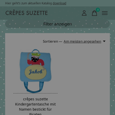
Hier geht’s zum aktuellen Katalog
download
0
items
Filter anzeigen
Sortieren —
Am meisten angesehen
crêpes suzette
Kindergartentasche mit
Namen bestickt für
Piraten