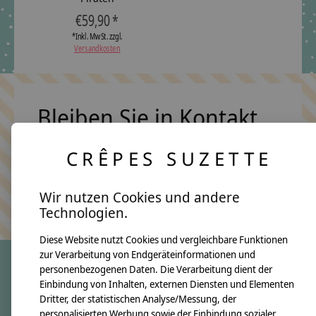
€59,90 *
*Inkl. MwSt. zzgl.
Versandkosten
Bleiben Sie in Kontakt
CRÊPES SUZETTE
Abonn
Wir nutzen Cookies und andere
Keine Sorge, wir übertreiben es nicht
Technologien.
Diese Website nutzt Cookies und vergleichbare Funktionen
zur Verarbeitung von Endgeräteinformationen und
personenbezogenen Daten. Die Verarbeitung dient der
Einbindung von Inhalten, externen Diensten und Elementen
crêpes suzette
Dritter, der statistischen Analyse/Messung, der
Über uns
personalisierten Werbung sowie der Einbindung sozialer