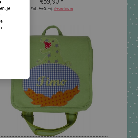
€59,90 *
n
en. Je
*Inkl. MwSt. zzgl.
Versandkosten
n
re
nn