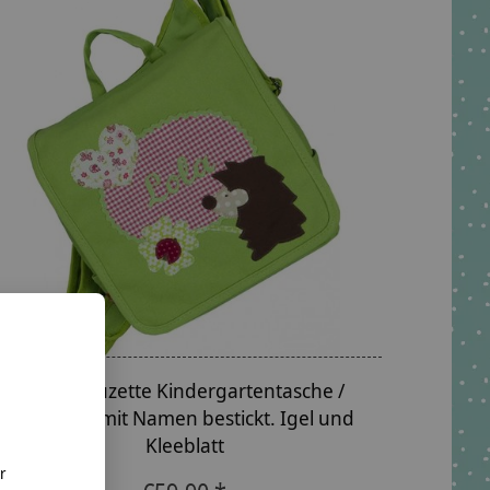
crêpes suzette Kindergartentasche /
Rucksack mit Namen bestickt. Igel und
Kleeblatt
r