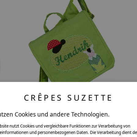
CRÊPES SUZETTE
crêpes suzette Kindergartentasche /
utzen Cookies und andere Technologien.
bra
Rucksack mit Namen bestickt. Motiv:
Marienkäfer und Kuh
bsite nutzt Cookies und vergleichbare Funktionen zur Verarbeitung von
einformationen und personenbezogenen Daten. Die Verarbeitung dient de