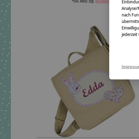
*Inkl. MwSt. zzgl.
Versandkosten
Einbindun
Analyse/
nach Fun
übermitte
Einwillig
jederzeit
Impress