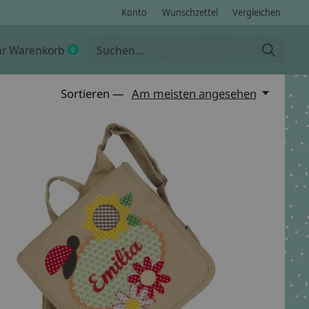
Konto
Wunschzettel
Vergleichen
hr Warenkorb
0
items
Sortieren —
Am meisten angesehen