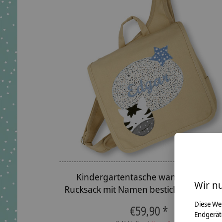
Kindergartentasche wandelbar zum
Wir n
Rucksack mit Namen bestickt Motiv: Ze
Diese We
€59,90 *
Endgerät