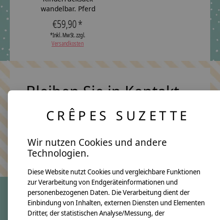
wandelbar. Pferd
€59,90 *
*Inkl. MwSt. zzgl.
Versandkosten
Bleiben Sie in Kontakt
CRÊPES SUZETTE
Abonn
Wir nutzen Cookies und andere
Keine Sorge, wir übertreiben es nicht
Technologien.
Diese Website nutzt Cookies und vergleichbare Funktionen
zur Verarbeitung von Endgeräteinformationen und
personenbezogenen Daten. Die Verarbeitung dient der
Einbindung von Inhalten, externen Diensten und Elementen
crêpes suzette
Dritter, der statistischen Analyse/Messung, der