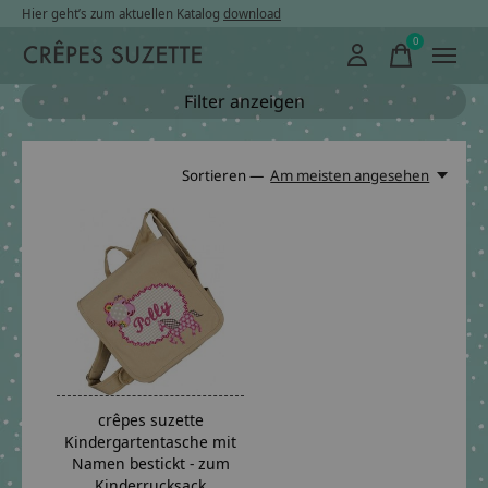
Hier geht’s zum aktuellen Katalog
download
0
items
Filter anzeigen
Sortieren —
Am meisten angesehen
crêpes suzette
Kindergartentasche mit
Namen bestickt - zum
Kinderrucksack