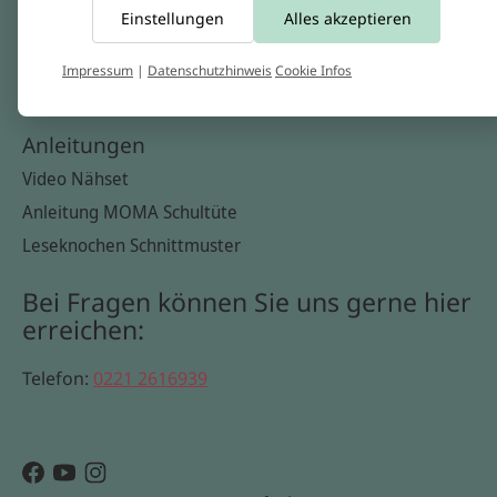
Einstellungen
Alles akzeptieren
Widerrufsbelehrung
Datenschutzerklärung
Impressum
|
Datenschutzhinweis
Cookie Infos
Cookie Infos
Anleitungen
Video Nähset
Anleitung MOMA Schultüte
Leseknochen Schnittmuster
Bei Fragen können Sie uns gerne hier
erreichen:
Telefon:
0221 2616939