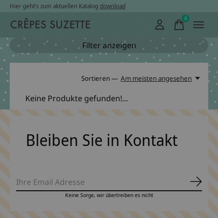
Hier geht’s zum aktuellen Katalog
download
0
items
Filter anzeigen
Sortieren —
Am meisten angesehen
Keine Produkte gefunden!...
Bleiben Sie in Kontakt
Abonn
Keine Sorge, wir übertreiben es nicht