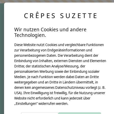
CRÊPES SUZETTE
crêpes suzette
Wir nutzen Cookies und andere
Über uns
Technologien.
Unsere Creppies
Diese Website nutzt Cookies und vergleichbare Funktionen
Nähkästchen
zur Verarbeitung von Endgeräteinformationen und
Unsere Stoffe
personenbezogenen Daten. Die Verarbeitung dient der
Impressum
Einbindung von Inhalten, externen Diensten und Elementen
Dritter, der statistischen Analyse/Messung, der
personalisierten Werbung sowie der Einbindung sozialer
Informationen
Medien. Je nach Funktion werden dabei Daten an Dritte
FAQ
weitergegeben und an Dritte in Ländern übermittelt, in
denen kein angemessenes Datenschutzniveau vorliegt (z. B.
Kontakt
USA). Ihre Einwilligung ist freiwillig, für die Nutzung unserer
Versandkosten & Rücksendungen
Website nicht erforderlich und kann jederzeit über
„Einstellungen“ widerrufen werden.
Zahlungsarten
AGB