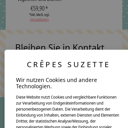
€59,90 *
*Inkl. MwSt. zzgl.
Versandkosten
Bleiben Sie in Kontakt
CRÊPES SUZETTE
Abonn
Wir nutzen Cookies und andere
Keine Sorge, wir übertreiben es nicht
Technologien.
Diese Website nutzt Cookies und vergleichbare Funktionen
zur Verarbeitung von Endgeräteinformationen und
personenbezogenen Daten. Die Verarbeitung dient der
Einbindung von Inhalten, externen Diensten und Elementen
crêpes suzette
Dritter, der statistischen Analyse/Messung, der
Über uns
personalisierten Werbung sowie der Einbindung sozialer