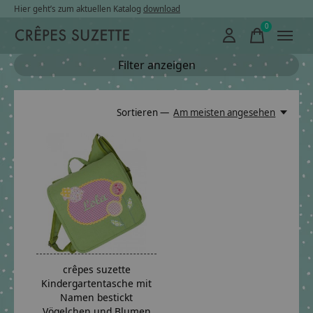
Hier geht’s zum aktuellen Katalog
download
0
items
Filter anzeigen
Sortieren —
Am meisten angesehen
crêpes suzette
Kindergartentasche mit
Namen bestickt
Vögelchen und Blumen