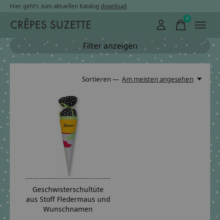
Hier geht’s zum aktuellen Katalog
download
0
items
Filter anzeigen
Sortieren —
Am meisten angesehen
Geschwisterschultüte
aus Stoff Fledermaus und
Wunschnamen