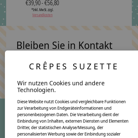
€39,90 - €56,80
*Inkl. MwSt. zzgl.
Versandkosten
Bleiben Sie in Kontakt
CRÊPES SUZETTE
Abonn
Keine Sorge, wir übertreiben es nicht
Wir nutzen Cookies und andere
Technologien.
Diese Website nutzt Cookies und vergleichbare Funktionen
zur Verarbeitung von Endgeräteinformationen und
personenbezogenen Daten. Die Verarbeitung dient der
crêpes suzette
Einbindung von Inhalten, externen Diensten und Elementen
Dritter, der statistischen Analyse/Messung, der
Über uns
personalisierten Werbung sowie der Einbindung sozialer