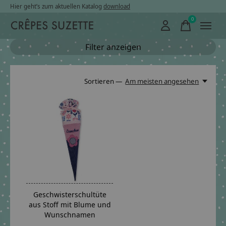
Hier geht’s zum aktuellen Katalog
download
0
items
Filter anzeigen
Sortieren —
Am meisten angesehen
Geschwisterschultüte
aus Stoff mit Blume und
Wunschnamen