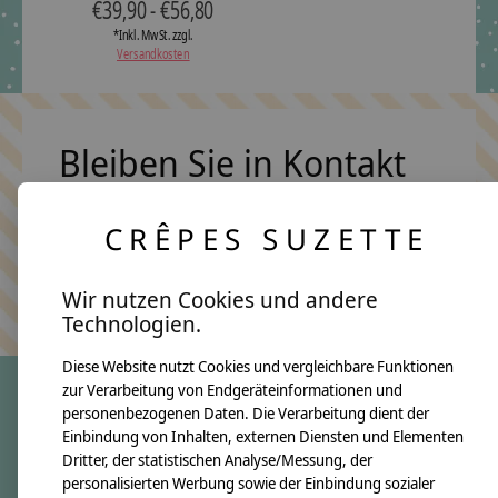
€39,90 - €56,80
*Inkl. MwSt. zzgl.
Versandkosten
Bleiben Sie in Kontakt
CRÊPES SUZETTE
Abonn
Keine Sorge, wir übertreiben es nicht
Wir nutzen Cookies und andere
Technologien.
Diese Website nutzt Cookies und vergleichbare Funktionen
zur Verarbeitung von Endgeräteinformationen und
personenbezogenen Daten. Die Verarbeitung dient der
crêpes suzette
Einbindung von Inhalten, externen Diensten und Elementen
Dritter, der statistischen Analyse/Messung, der
Über uns
personalisierten Werbung sowie der Einbindung sozialer