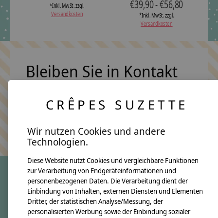
€39,90 - €56,80
*Inkl. MwSt. zzgl.
Versandkosten
*Inkl. MwSt. zzgl.
Versandkosten
Bleiben Sie in Kontakt
CRÊPES SUZETTE
Abonn
Keine Sorge, wir übertreiben es nicht
Wir nutzen Cookies und andere
Technologien.
Diese Website nutzt Cookies und vergleichbare Funktionen
zur Verarbeitung von Endgeräteinformationen und
personenbezogenen Daten. Die Verarbeitung dient der
crêpes suzette
Einbindung von Inhalten, externen Diensten und Elementen
Dritter, der statistischen Analyse/Messung, der
Über uns
personalisierten Werbung sowie der Einbindung sozialer