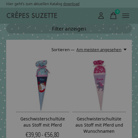
Hier geht’s zum aktuellen Katalog
download
0
items
Filter anzeigen
Sortieren —
Am meisten angesehen
Geschwisterschultüte
Geschwisterschultüte
aus Stoff mit Pferd
aus Stoff mit Pferd und
Wunschnamen
€39,90 - €56,80