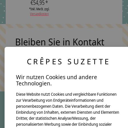
€54,95 *
*Inkl. MwSt. zzgl.
Versandkosten
Bleiben Sie in Kontakt
CRÊPES SUZETTE
Abonn
Keine Sorge, wir übertreiben es nicht
Wir nutzen Cookies und andere
Technologien.
Diese Website nutzt Cookies und vergleichbare Funktionen
zur Verarbeitung von Endgeräteinformationen und
personenbezogenen Daten. Die Verarbeitung dient der
crêpes suzette
Einbindung von Inhalten, externen Diensten und Elementen
Dritter, der statistischen Analyse/Messung, der
Über uns
personalisierten Werbung sowie der Einbindung sozialer