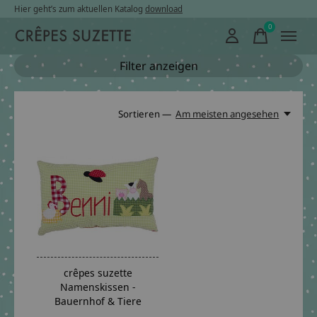
Hier geht’s zum aktuellen Katalog
download
0
items
Filter anzeigen
Sortieren —
Am meisten angesehen
crêpes suzette
Namenskissen -
Bauernhof & Tiere