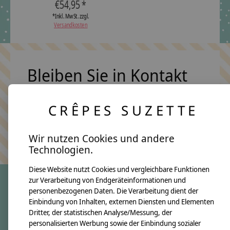
€54,95 *
*Inkl. MwSt. zzgl.
Versandkosten
Bleiben Sie in Kontakt
CRÊPES SUZETTE
Abonn
Keine Sorge, wir übertreiben es nicht
Wir nutzen Cookies und andere
Technologien.
Diese Website nutzt Cookies und vergleichbare Funktionen
zur Verarbeitung von Endgeräteinformationen und
personenbezogenen Daten. Die Verarbeitung dient der
crêpes suzette
Einbindung von Inhalten, externen Diensten und Elementen
Dritter, der statistischen Analyse/Messung, der
Über uns
personalisierten Werbung sowie der Einbindung sozialer