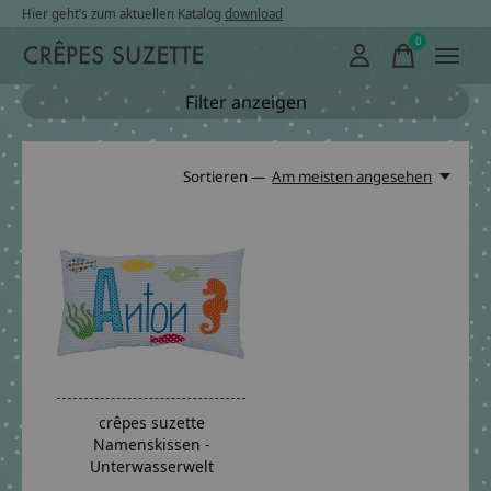
Hier geht’s zum aktuellen Katalog
download
0
items
Filter anzeigen
Sortieren —
Am meisten angesehen
crêpes suzette
Namenskissen -
Unterwasserwelt