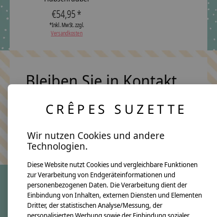
€54,95 *
*Inkl. MwSt. zzgl.
Versandkosten
Bleiben Sie in Kontakt
CRÊPES SUZETTE
Abonn
Wir nutzen Cookies und andere
Keine Sorge, wir übertreiben es nicht
Technologien.
Diese Website nutzt Cookies und vergleichbare Funktionen
zur Verarbeitung von Endgeräteinformationen und
personenbezogenen Daten. Die Verarbeitung dient der
Einbindung von Inhalten, externen Diensten und Elementen
crêpes suzette
Dritter, der statistischen Analyse/Messung, der
Über uns
personalisierten Werbung sowie der Einbindung sozialer