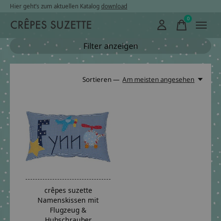
Hier geht’s zum aktuellen Katalog
download
0
items
Filter anzeigen
Sortieren —
Am meisten angesehen
crêpes suzette
Namenskissen mit
Flugzeug &
Hubschrauber