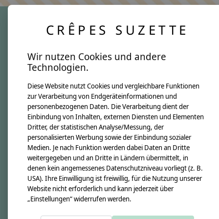
CRÊPES SUZETTE
crêpes suzette
Wir nutzen Cookies und andere
Über uns
Technologien.
Unsere Creppies
Diese Website nutzt Cookies und vergleichbare Funktionen
Nähkästchen
zur Verarbeitung von Endgeräteinformationen und
Unsere Stoffe
personenbezogenen Daten. Die Verarbeitung dient der
Impressum
Einbindung von Inhalten, externen Diensten und Elementen
Dritter, der statistischen Analyse/Messung, der
personalisierten Werbung sowie der Einbindung sozialer
Informationen
Medien. Je nach Funktion werden dabei Daten an Dritte
FAQ
weitergegeben und an Dritte in Ländern übermittelt, in
denen kein angemessenes Datenschutzniveau vorliegt (z. B.
Kontakt
USA). Ihre Einwilligung ist freiwillig, für die Nutzung unserer
Versandkosten & Rücksendungen
Website nicht erforderlich und kann jederzeit über
„Einstellungen“ widerrufen werden.
Zahlungsarten
AGB