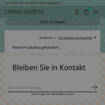
Hier geht’s zum aktuellen Katalog
download
0
items
Filter anzeigen
Sortieren —
Am meisten angesehen
Keine Produkte gefunden!...
Bleiben Sie in Kontakt
Abonn
Keine Sorge, wir übertreiben es nicht