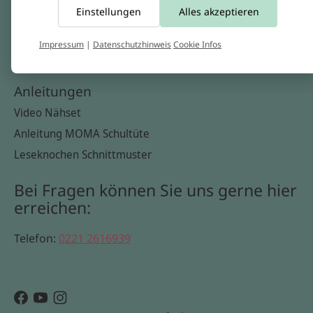
Einstellungen
Alles akzeptieren
Widerrufsbelehrung
Datenschutzerklärung
Impressum
|
Datenschutzhinweis
Cookie Infos
Cookie Infos
Anleitungen
Video Nähset
Anleitung MOMA Schultüte
Leseknochen Schnittmuster
Bei Fragen können Sie uns gerne hier
erreichen:
Telefon:
0221 2616939