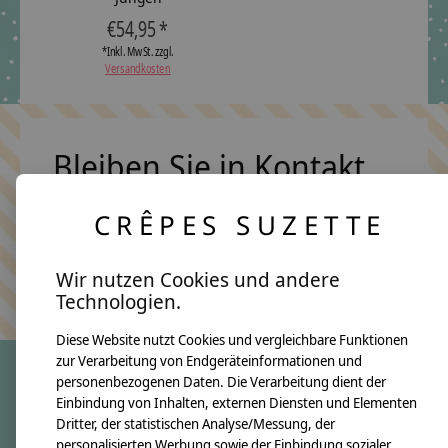
€54,95 *
*Inkl. MwSt. zzgl.
Versandkosten
Bleiben Sie in Kontakt
CRÊPES SUZETTE
Abonn
Wir nutzen Cookies und andere
Keine Sorge, wir übertreiben es nicht
Technologien.
Diese Website nutzt Cookies und vergleichbare Funktionen
zur Verarbeitung von Endgeräteinformationen und
personenbezogenen Daten. Die Verarbeitung dient der
Einbindung von Inhalten, externen Diensten und Elementen
crêpes suzette
Dritter, der statistischen Analyse/Messung, der
Über uns
personalisierten Werbung sowie der Einbindung sozialer