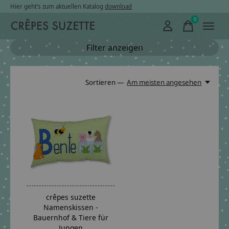
Hier geht’s zum aktuellen Katalog
download
0
items
Filter anzeigen
Sortieren —
Am meisten angesehen
crêpes suzette
Namenskissen -
Bauernhof & Tiere für
Jungen