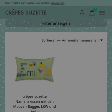
Hier geht’s zum aktuellen Katalog
download
0
items
Filter anzeigen
Sortieren —
Am meisten angesehen
crêpes suzette
Namenskissen mit den
Motiven Bagger, LKW und
Auto