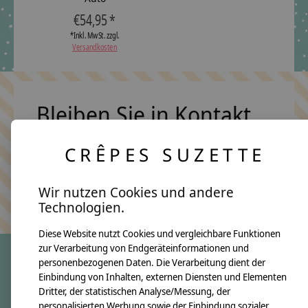
€54,95 *
*Inkl. MwSt. zzgl.
Versandkosten
Bleiben Sie in Kontakt
CRÊPES SUZETTE
Abonn
Wir nutzen Cookies und andere
Keine Sorge, wir übertreiben es nicht
Technologien.
Diese Website nutzt Cookies und vergleichbare Funktionen
zur Verarbeitung von Endgeräteinformationen und
personenbezogenen Daten. Die Verarbeitung dient der
Einbindung von Inhalten, externen Diensten und Elementen
crêpes suzette
Dritter, der statistischen Analyse/Messung, der
Über uns
personalisierten Werbung sowie der Einbindung sozialer