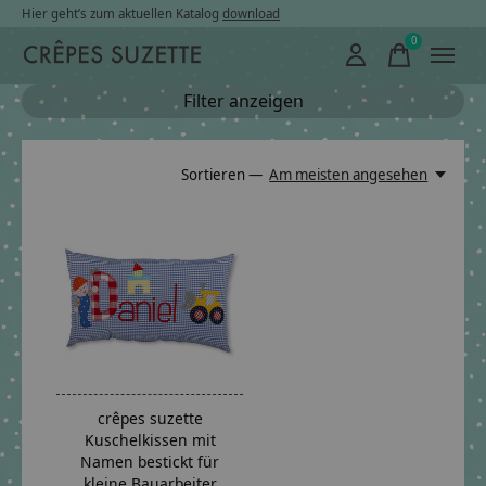
Hier geht’s zum aktuellen Katalog
download
0
items
Filter anzeigen
Sortieren —
Am meisten angesehen
crêpes suzette
Kuschelkissen mit
Namen bestickt für
kleine Bauarbeiter