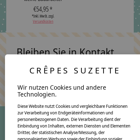
€54,95 *
*Inkl. MwSt. zzgl.
Versandkosten
Bleiben Sie in Kontakt
CRÊPES SUZETTE
Abonn
Wir nutzen Cookies und andere
Keine Sorge, wir übertreiben es nicht
Technologien.
Diese Website nutzt Cookies und vergleichbare Funktionen
zur Verarbeitung von Endgeräteinformationen und
personenbezogenen Daten. Die Verarbeitung dient der
Einbindung von Inhalten, externen Diensten und Elementen
crêpes suzette
Dritter, der statistischen Analyse/Messung, der
Über uns
personalisierten Werbung sowie der Einbindung sozialer