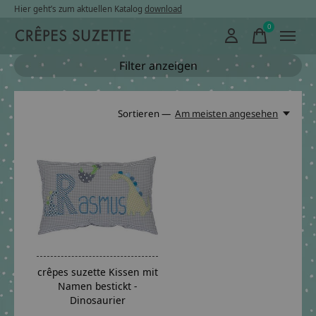
Hier geht’s zum aktuellen Katalog
download
0
items
Filter anzeigen
Sortieren —
Am meisten angesehen
crêpes suzette Kissen mit
Namen bestickt -
Dinosaurier