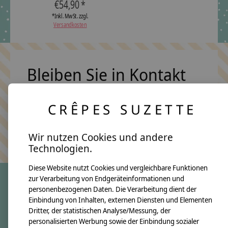
€54,90 *
*Inkl. MwSt. zzgl.
Versandkosten
Bleiben Sie in Kontakt
CRÊPES SUZETTE
Abonn
Keine Sorge, wir übertreiben es nicht
Wir nutzen Cookies und andere
Technologien.
Diese Website nutzt Cookies und vergleichbare Funktionen
zur Verarbeitung von Endgeräteinformationen und
personenbezogenen Daten. Die Verarbeitung dient der
crêpes suzette
Einbindung von Inhalten, externen Diensten und Elementen
Dritter, der statistischen Analyse/Messung, der
Über uns
personalisierten Werbung sowie der Einbindung sozialer