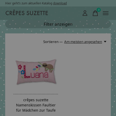
Hier geht’s zum aktuellen Katalog
download
0
items
Filter anzeigen
Sortieren —
Am meisten angesehen
crêpes suzette
Namenskissen Faultier
für Mädchen zur Taufe