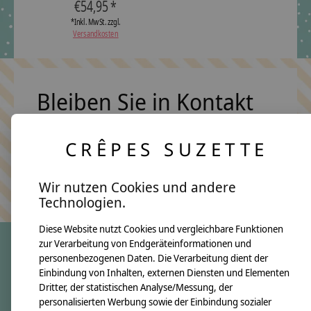
€54,95 *
*Inkl. MwSt. zzgl.
Versandkosten
Bleiben Sie in Kontakt
CRÊPES SUZETTE
Abonn
Keine Sorge, wir übertreiben es nicht
Wir nutzen Cookies und andere
Technologien.
Diese Website nutzt Cookies und vergleichbare Funktionen
zur Verarbeitung von Endgeräteinformationen und
personenbezogenen Daten. Die Verarbeitung dient der
crêpes suzette
Einbindung von Inhalten, externen Diensten und Elementen
Dritter, der statistischen Analyse/Messung, der
Über uns
personalisierten Werbung sowie der Einbindung sozialer