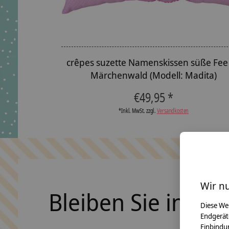
crêpes suzette Namenskissen süße Fee
Märchenwald (Modell: Madita)
€49,95 *
*Inkl. MwSt. zzgl.
Versandkosten
Wir n
Bleiben Sie in Ko
Diese We
Endgerät
Einbindun