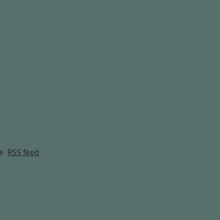
g
e
RSS feed