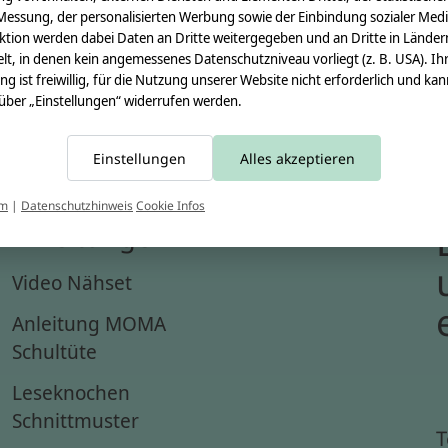
Messung, der personalisierten Werbung sowie der Einbindung sozialer Medi
ktion werden dabei Daten an Dritte weitergegeben und an Dritte in Länder
lt, in denen kein angemessenes Datenschutzniveau vorliegt (z. B. USA). Ih
ung ist freiwillig, für die Nutzung unserer Website nicht erforderlich und ka
 über „Einstellungen“ widerrufen werden.
Einstellungen
Alles akzeptieren
um
|
Datenschutzhinweis
Cookie Infos
Anleitungen
Video Nähset
Anleitung MOMA
Schultüte
Leseknochen
Schnittmuster
T