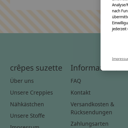
Analyse/
nach Fun
übermitte
Einwillig
jederzeit
Impress
crêpes suzette
Informationen
Über uns
FAQ
Unsere Creppies
Kontakt
Nähkästchen
Versandkosten &
Rücksendungen
Unsere Stoffe
Zahlungsarten
Impressum