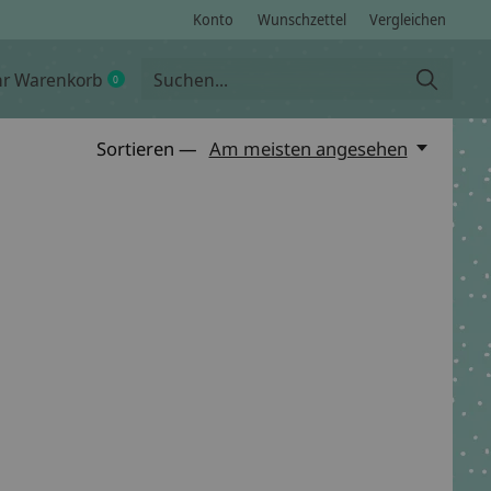
Konto
Wunschzettel
Vergleichen
hr Warenkorb
0
items
Sortieren —
Am meisten angesehen