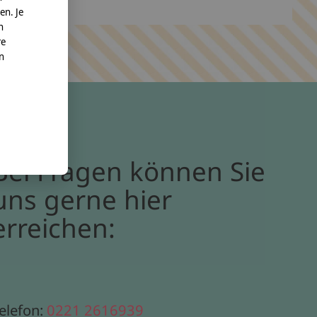
en. Je
n
re
nn
Bei Fragen können Sie
uns gerne hier
erreichen:
elefon:
0221 2616939