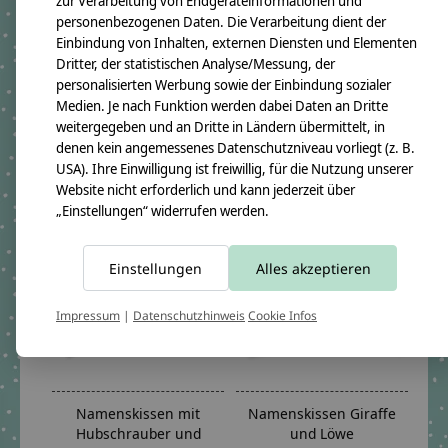
zur Verarbeitung von Endgeräteinformationen und
personenbezogenen Daten. Die Verarbeitung dient der
Einbindung von Inhalten, externen Diensten und Elementen
Dritter, der statistischen Analyse/Messung, der
personalisierten Werbung sowie der Einbindung sozialer
Namenskissen mit einem
Namenskissen mit Löwe,
Medien. Je nach Funktion werden dabei Daten an Dritte
plüschigen Eisbären
Koalabär und Biber rosa
weitergegeben und an Dritte in Ländern übermittelt, in
€54,95 *
€59,90 *
denen kein angemessenes Datenschutzniveau vorliegt (z. B.
*Inkl. MwSt. zzgl.
*Inkl. MwSt. zzgl.
USA). Ihre Einwilligung ist freiwillig, für die Nutzung unserer
Versandkosten
Versandkosten
Website nicht erforderlich und kann jederzeit über
„Einstellungen“ widerrufen werden.
Einstellungen
Alles akzeptieren
Impressum
|
Datenschutzhinweis
Cookie Infos
Namenskissen mit
Namenskissen Giraffe
Hubschrauber und
und Löwe