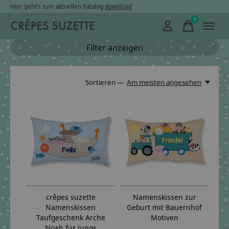
Hier geht’s zum aktuellen Katalog
download
0
items
Filter anzeigen
Sortieren —
Am meisten angesehen
crêpes suzette
Namenskissen zur
Namenskissen
Geburt mit Bauernhof
Taufgeschenk Arche
Motiven
Noah für Jungs