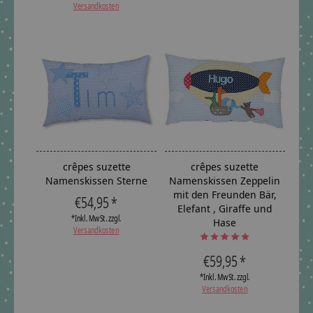
Versandkosten
crêpes suzette
crêpes suzette
Namenskissen Sterne
Namenskissen Zeppelin
mit den Freunden Bär,
€54,95 *
Elefant , Giraffe und
*Inkl. MwSt. zzgl.
Hase
Versandkosten
The rating of this product is
5
ou
€59,95 *
*Inkl. MwSt. zzgl.
Versandkosten