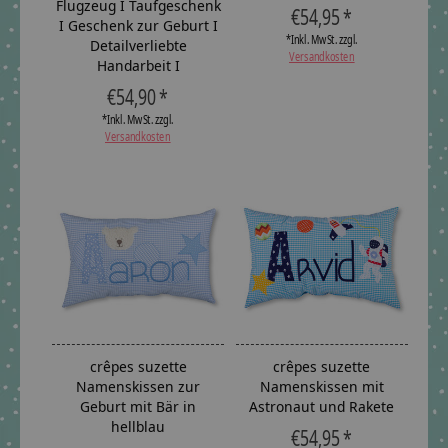
Flugzeug I Taufgeschenk
€54,95 *
I Geschenk zur Geburt I
*Inkl. MwSt. zzgl.
Detailverliebte
Versandkosten
Handarbeit I
€54,90 *
*Inkl. MwSt. zzgl.
Versandkosten
crêpes suzette
crêpes suzette
Namenskissen zur
Namenskissen mit
Geburt mit Bär in
Astronaut und Rakete
hellblau
€54,95 *