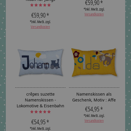
€59,90 *
The rating of this product is
5
out of 5
*Inkl. MwSt. zzgl.
€59,90 *
Versandkosten
*Inkl. MwSt. zzgl.
Versandkosten
crêpes suzette
Namenskissen als
Namenskissen -
Geschenk, Motiv : Affe
Lokomotive & Eisenbahn
€54,95 *
The rating of this product is
5
out of 5
*Inkl. MwSt. zzgl.
€54,95 *
Versandkosten
*Inkl. MwSt. zzgl.