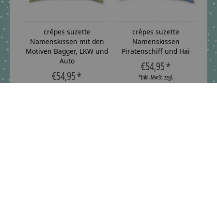
crêpes suzette
crêpes suzette
Namenskissen mit den
Namenskissen
Motiven Bagger, LKW und
Piratenschiff und Hai
Auto
€54,95 *
€54,95 *
*Inkl. MwSt. zzgl.
Versandkosten
*Inkl. MwSt. zzgl.
Versandkosten
Namenskissen mit Hundl
Namenskissen für
I Taufgeschenk I
Jungen als Geschenk zur