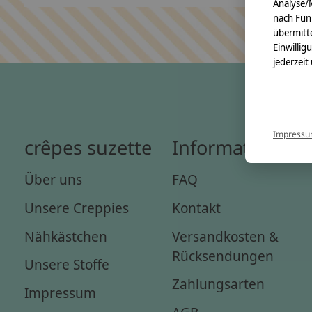
Analyse/
nach Fun
übermitte
Einwillig
jederzeit
Impress
crêpes suzette
Informationen
Über uns
FAQ
Unsere Creppies
Kontakt
Nähkästchen
Versandkosten &
Rücksendungen
Unsere Stoffe
Zahlungsarten
Impressum
AGB