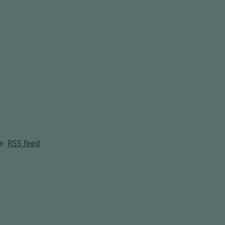
g
e
RSS feed