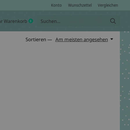
Konto
Wunschzettel
Vergleichen
hr Warenkorb
0
items
Sortieren —
Am meisten angesehen