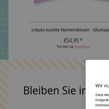
crêpes suzette Namenskissen - Glückspi
€54,95 *
*Inkl. MwSt. zzgl.
Versandkosten
Wir n
Bleiben Sie in Ko
Diese We
Endgerät
Einbindun