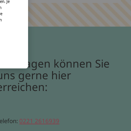
en. Je
n
re
nn
Bei Fragen können Sie
uns gerne hier
erreichen:
elefon:
0221 2616939