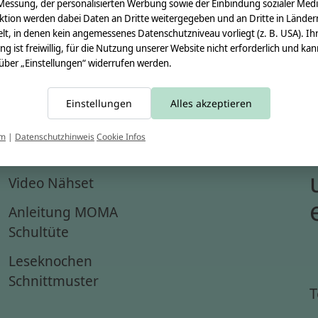
Messung, der personalisierten Werbung sowie der Einbindung sozialer Medi
ktion werden dabei Daten an Dritte weitergegeben und an Dritte in Länder
lt, in denen kein angemessenes Datenschutzniveau vorliegt (z. B. USA). Ih
ung ist freiwillig, für die Nutzung unserer Website nicht erforderlich und ka
 über „Einstellungen“ widerrufen werden.
Einstellungen
Alles akzeptieren
um
|
Datenschutzhinweis
Cookie Infos
Anleitungen
Video Nähset
Anleitung MOMA
Schultüte
Leseknochen
Schnittmuster
T