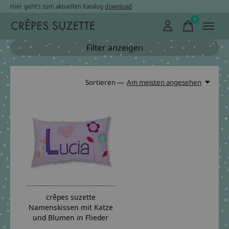
Hier geht’s zum aktuellen Katalog
download
0
items
Filter anzeigen
Sortieren —
Am meisten angesehen
crêpes suzette
Namenskissen mit Katze
und Blumen in Flieder