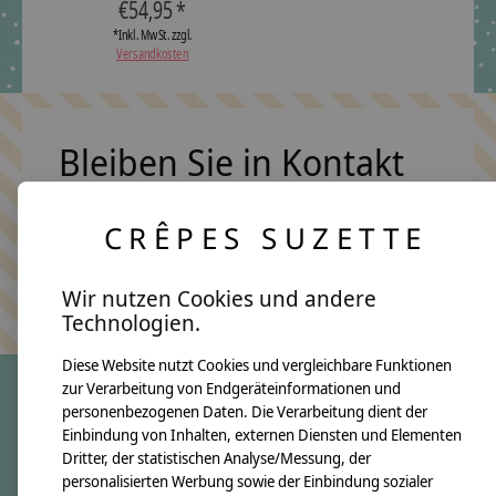
€54,95 *
*Inkl. MwSt. zzgl.
Versandkosten
Bleiben Sie in Kontakt
CRÊPES SUZETTE
Abonn
Keine Sorge, wir übertreiben es nicht
Wir nutzen Cookies und andere
Technologien.
Diese Website nutzt Cookies und vergleichbare Funktionen
zur Verarbeitung von Endgeräteinformationen und
personenbezogenen Daten. Die Verarbeitung dient der
crêpes suzette
Einbindung von Inhalten, externen Diensten und Elementen
Dritter, der statistischen Analyse/Messung, der
Über uns
personalisierten Werbung sowie der Einbindung sozialer