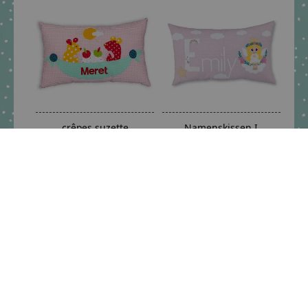
crêpes suzette
Namenskissen I
Namenskissen Maus,
Taufgeschenk
Mäuse für Mädchen zum
Schutzengel I
Geburtstag
Personalisierbar I
Handarbeit I Zart Rosa
€59,95 *
€59,90 *
*Inkl. MwSt. zzgl.
Versandkosten
*Inkl. MwSt. zzgl.
Versandkosten