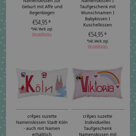
Namenskissen zur
Namenskissen I
Geburt mit Affe und
Taufgeschenk mit
Regenbogen
Wunschnamen I
Babykissen I
€54,95 *
Kuschelkissen
*Inkl. MwSt. zzgl.
€54,95 *
Versandkosten
*Inkl. MwSt. zzgl.
Versandkosten
crêpes suzette
crêpes suzette
Namenskissen Stadt Köln
Individuelles
- auch mit Namen
Taufgeschenk
erhältlich
Namenskissen mit