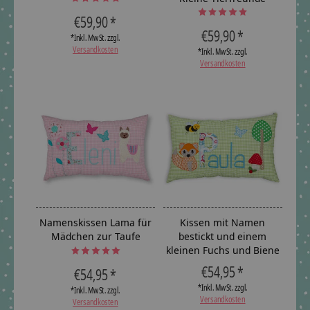
The rating of this product is
5
out of 5
The rating of this product is
5
ou
€59,90 *
€59,90 *
*Inkl. MwSt. zzgl.
Versandkosten
*Inkl. MwSt. zzgl.
Versandkosten
Namenskissen Lama für
Kissen mit Namen
Mädchen zur Taufe
bestickt und einem
kleinen Fuchs und Biene
The rating of this product is
5
out of 5
€54,95 *
€54,95 *
*Inkl. MwSt. zzgl.
*Inkl. MwSt. zzgl.
Versandkosten
Versandkosten