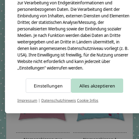
zur Verarbeitung von Endgeräteinformationen und
personenbezogenen Daten. Die Verarbeitung dient der
Einbindung von Inhalten, externen Diensten und Elementen
Kissen mit Namen
Namenskissen zur
Dritter, der statistischen Analyse/Messung, der
bestickt und einem
Geburt mit Hase
personalisierten Werbung sowie der Einbindung sozialer
kleinen Bär auf Rosa
€54,95 *
Medien. Je nach Funktion werden dabei Daten an Dritte
Vichy Karo
weitergegeben und an Dritte in Ländern übermittelt, in
*Inkl. MwSt. zzgl.
The rating of this product is
5
out of 5
denen kein angemessenes Datenschutzniveau vorliegt (z. B.
Versandkosten
€54,95 *
USA). Ihre Einwilligung ist freiwillig, für die Nutzung unserer
Website nicht erforderlich und kann jederzeit über
*Inkl. MwSt. zzgl.
„Einstellungen“ widerrufen werden.
Versandkosten
Einstellungen
Alles akzeptieren
Impressum
|
Datenschutzhinweis
Cookie Infos