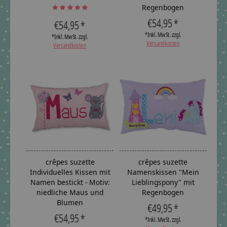
Regenbogen
The rating of this product is
5
out of 5
€54,95 *
€54,95 *
*Inkl. MwSt. zzgl.
*Inkl. MwSt. zzgl.
Versandkosten
Versandkosten
crêpes suzette
crêpes suzette
Individuelles Kissen mit
Namenskissen "Mein
Namen bestickt - Motiv:
Lieblingspony" mit
niedliche Maus und
Regenbogen
Blumen
€49,95 *
€54,95 *
*Inkl. MwSt. zzgl.