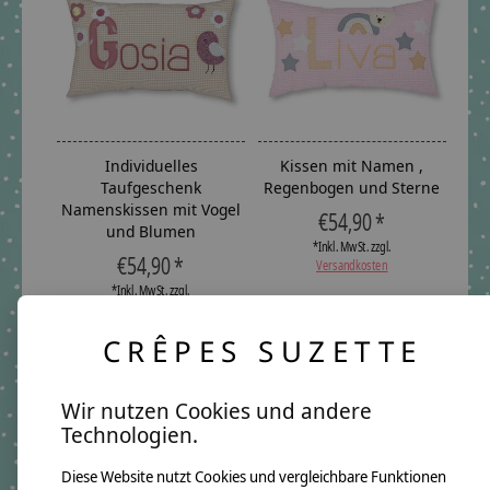
Individuelles
Kissen mit Namen ,
Taufgeschenk
Regenbogen und Sterne
Namenskissen mit Vogel
€54,90 *
und Blumen
*Inkl. MwSt. zzgl.
€54,90 *
Versandkosten
*Inkl. MwSt. zzgl.
Versandkosten
CRÊPES SUZETTE
Wir nutzen Cookies und andere
Technologien.
Diese Website nutzt Cookies und vergleichbare Funktionen