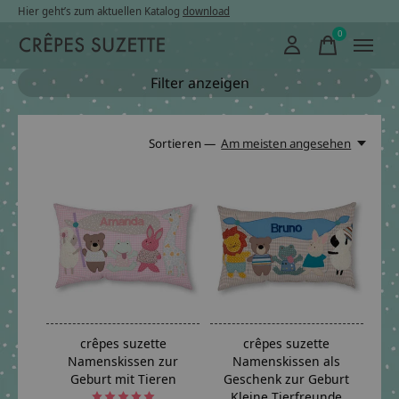
Hier geht’s zum aktuellen Katalog
download
0
items
Filter anzeigen
Sortieren —
Am meisten angesehen
crêpes suzette
crêpes suzette
Namenskissen zur
Namenskissen als
Geburt mit Tieren
Geschenk zur Geburt
Kleine Tierfreunde