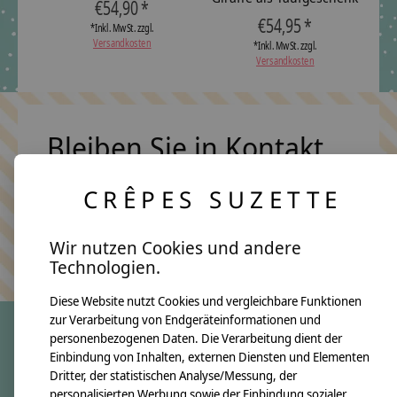
€54,90 *
€54,95 *
*Inkl. MwSt. zzgl.
Versandkosten
*Inkl. MwSt. zzgl.
Versandkosten
Bleiben Sie in Kontakt
CRÊPES SUZETTE
Abonn
Wir nutzen Cookies und andere
Keine Sorge, wir übertreiben es nicht
Technologien.
Diese Website nutzt Cookies und vergleichbare Funktionen
zur Verarbeitung von Endgeräteinformationen und
personenbezogenen Daten. Die Verarbeitung dient der
Einbindung von Inhalten, externen Diensten und Elementen
crêpes suzette
Dritter, der statistischen Analyse/Messung, der
Über uns
personalisierten Werbung sowie der Einbindung sozialer