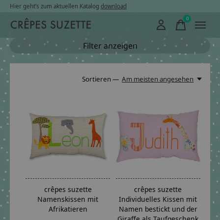
Hier geht’s zum aktuellen Katalog
download
0
items
Filter anzeigen
Sortieren —
Am meisten angesehen
crêpes suzette
crêpes suzette
Namenskissen mit
Individuelles Kissen mit
Afrikatieren
Namen bestickt und der
Giraffe als Taufgeschenk