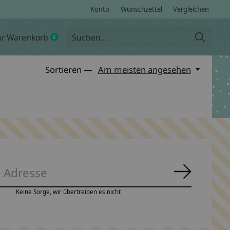
Konto
Wunschzettel
Vergleichen
hr Warenkorb
0
items
Sortieren —
Am meisten angesehen
Abonnie
Keine Sorge, wir übertreiben es nicht