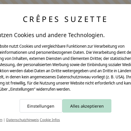
CRÊPES SUZETTE
utzen Cookies und andere Technologien.
bsite nutzt Cookies und vergleichbare Funktionen zur Verarbeitung von
einformationen und personenbezogenen Daten. Die Verarbeitung dient de
Anleitungen
g von Inhalten, externen Diensten und Elementen Dritter, der statistische
Messung, der personalisierten Werbung sowie der Einbindung sozialer Medi
Video Nähset
ktion werden dabei Daten an Dritte weitergegeben und an Dritte in Länder
lt, in denen kein angemessenes Datenschutzniveau vorliegt (z. B. USA). Ih
Anleitung MOMA
ung ist freiwillig, für die Nutzung unserer Website nicht erforderlich und ka
 über „Einstellungen“ widerrufen werden.
Schultüte
Leseknochen
Einstellungen
Alles akzeptieren
Schnittmuster
T
um
|
Datenschutzhinweis
Cookie Infos