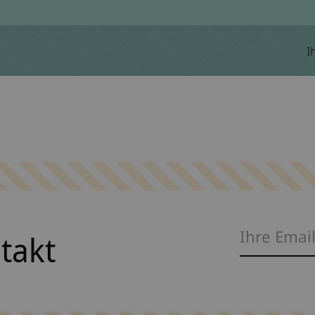
I
ntakt