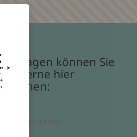
r
Bei Fragen können Sie
n
en. Je
uns gerne hier
n
re
erreichen:
nn
elefon:
0221 2616939