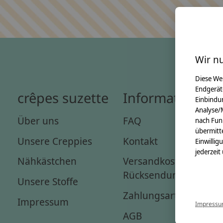
Wir n
Diese We
Endgerät
crêpes suzette
Informationen
Einbindun
Analyse/
Über uns
FAQ
nach Fun
übermitte
Unsere Creppies
Kontakt
Einwillig
jederzeit
Nähkästchen
Versandkosten &
Rücksendungen
Unsere Stoffe
Zahlungsarten
Impressum
Impress
AGB