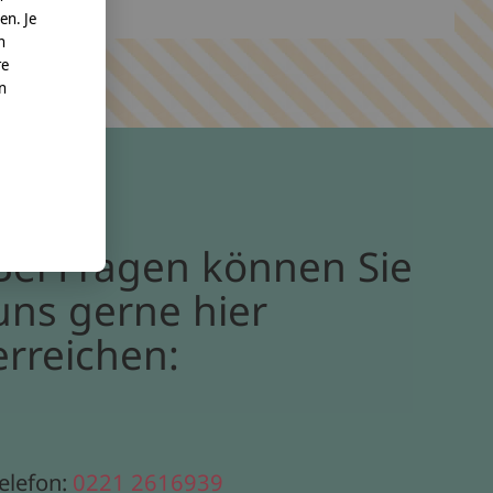
en. Je
n
re
nn
Bei Fragen können Sie
uns gerne hier
erreichen:
elefon:
0221 2616939