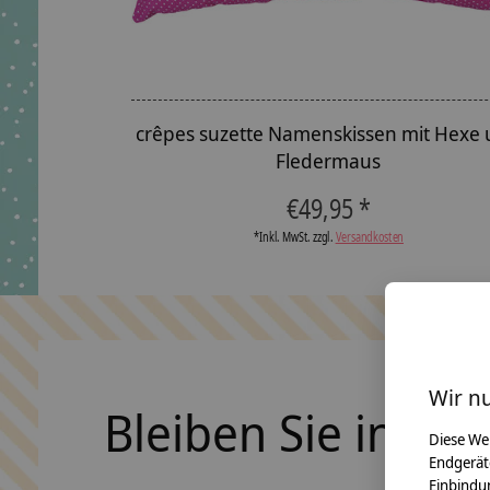
crêpes suzette Namenskissen mit Hexe
Fledermaus
€49,95 *
*Inkl. MwSt. zzgl.
Versandkosten
Wir n
Bleiben Sie in Ko
Diese We
Endgerät
Einbindun