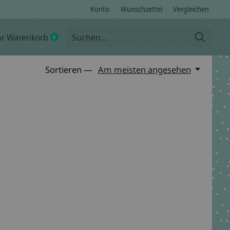
Konto
Wunschzettel
Vergleichen
hr Warenkorb
0
items
Sortieren —
Am meisten angesehen