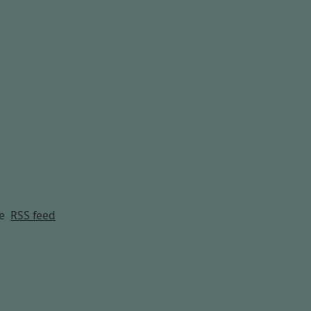
g
e
RSS feed