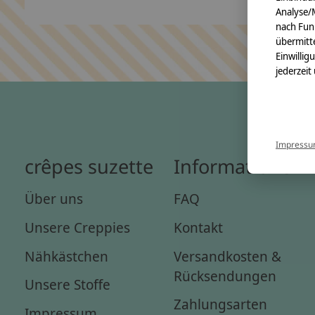
Analyse/
nach Fun
übermitte
Einwillig
jederzeit
Impress
crêpes suzette
Informationen
Über uns
FAQ
Unsere Creppies
Kontakt
Nähkästchen
Versandkosten &
Rücksendungen
Unsere Stoffe
Zahlungsarten
Impressum