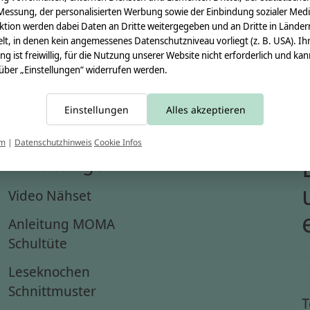
Messung, der personalisierten Werbung sowie der Einbindung sozialer Medi
ktion werden dabei Daten an Dritte weitergegeben und an Dritte in Länder
lt, in denen kein angemessenes Datenschutzniveau vorliegt (z. B. USA). Ih
ung ist freiwillig, für die Nutzung unserer Website nicht erforderlich und ka
 über „Einstellungen“ widerrufen werden.
Einstellungen
Alles akzeptieren
um
|
Datenschutzhinweis
Cookie Infos
Anleitungen
Video Nähset
Anleitung MOMA
Schultüte
Leseknochen
Schnittmuster
T