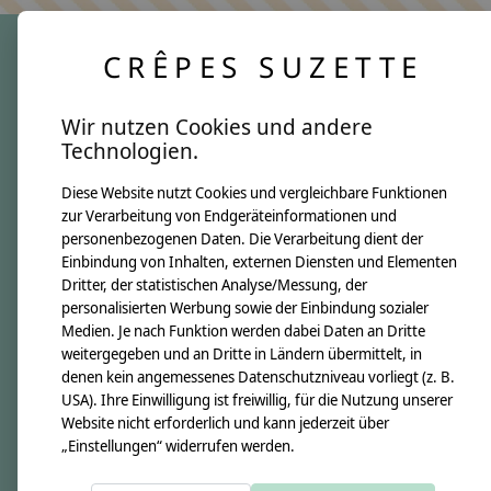
CRÊPES SUZETTE
crêpes suzette
Wir nutzen Cookies und andere
Über uns
Technologien.
Unsere Creppies
Diese Website nutzt Cookies und vergleichbare Funktionen
Nähkästchen
zur Verarbeitung von Endgeräteinformationen und
Unsere Stoffe
personenbezogenen Daten. Die Verarbeitung dient der
Impressum
Einbindung von Inhalten, externen Diensten und Elementen
Dritter, der statistischen Analyse/Messung, der
personalisierten Werbung sowie der Einbindung sozialer
Informationen
Medien. Je nach Funktion werden dabei Daten an Dritte
FAQ
weitergegeben und an Dritte in Ländern übermittelt, in
denen kein angemessenes Datenschutzniveau vorliegt (z. B.
Kontakt
USA). Ihre Einwilligung ist freiwillig, für die Nutzung unserer
Versandkosten & Rücksendungen
Website nicht erforderlich und kann jederzeit über
„Einstellungen“ widerrufen werden.
Zahlungsarten
AGB