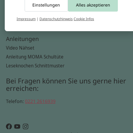
Einstellungen
Alles akzeptieren
Widerrufsbelehrung
Datenschutzerklärung
Impressum
|
Datenschutzhinweis
Cookie Infos
Cookie Infos
Anleitungen
Video Nähset
Anleitung MOMA Schultüte
Leseknochen Schnittmuster
Bei Fragen können Sie uns gerne hier
erreichen:
Telefon:
0221 2616939