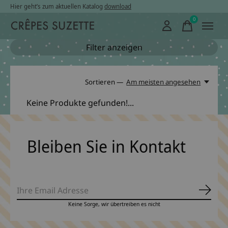
Hier geht’s zum aktuellen Katalog
download
0
items
Filter anzeigen
Sortieren —
Am meisten angesehen
Keine Produkte gefunden!...
Bleiben Sie in Kontakt
Abonn
Keine Sorge, wir übertreiben es nicht