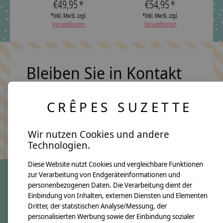
€49,95 *
€54,95 *
*Inkl. MwSt. zzgl.
*Inkl. MwSt. zzgl.
Versandkosten
Versandkosten
Bleiben Sie in Kontakt
CRÊPES SUZETTE
Abonn
Keine Sorge, wir übertreiben es nicht
Wir nutzen Cookies und andere
Technologien.
Diese Website nutzt Cookies und vergleichbare Funktionen
zur Verarbeitung von Endgeräteinformationen und
personenbezogenen Daten. Die Verarbeitung dient der
crêpes suzette
Einbindung von Inhalten, externen Diensten und Elementen
Dritter, der statistischen Analyse/Messung, der
Über uns
personalisierten Werbung sowie der Einbindung sozialer