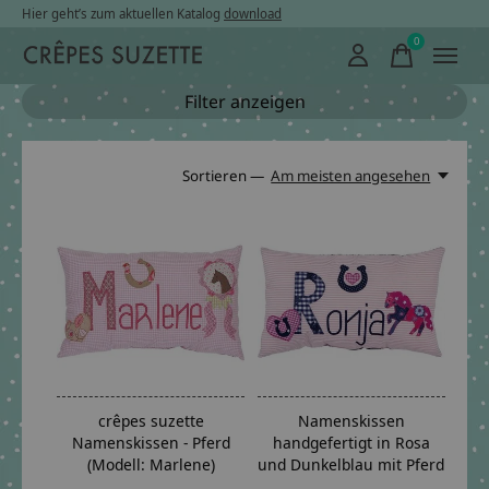
Hier geht’s zum aktuellen Katalog
download
0
items
Filter anzeigen
Sortieren —
Am meisten angesehen
crêpes suzette
Namenskissen
Namenskissen - Pferd
handgefertigt in Rosa
(Modell: Marlene)
und Dunkelblau mit Pferd