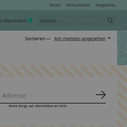
Konto
Wunschzettel
Vergleichen
hr Warenkorb
0
items
Sortieren —
Am meisten angesehen
Abonnie
Keine Sorge, wir übertreiben es nicht