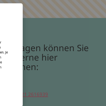
r
Bei Fragen können Sie
n
en. Je
uns gerne hier
n
re
erreichen:
nn
elefon:
0221 2616939