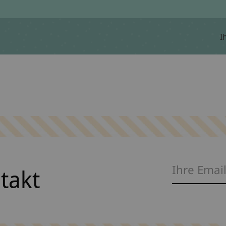
I
ntakt