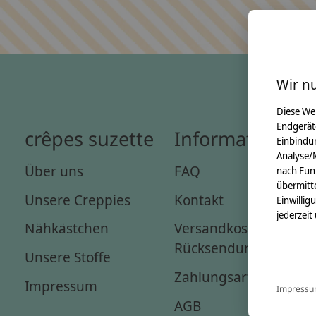
Wir n
Diese We
Endgerät
crêpes suzette
Informationen
Einbindun
Analyse/
Über uns
FAQ
nach Fun
übermitte
Unsere Creppies
Kontakt
Einwillig
jederzeit
Nähkästchen
Versandkosten &
Rücksendungen
Unsere Stoffe
Zahlungsarten
Impressum
Impress
AGB