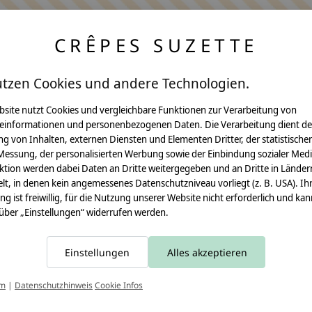
CRÊPES SUZETTE
utzen Cookies und andere Technologien.
bsite nutzt Cookies und vergleichbare Funktionen zur Verarbeitung von
einformationen und personenbezogenen Daten. Die Verarbeitung dient de
Anleitungen
g von Inhalten, externen Diensten und Elementen Dritter, der statistische
Messung, der personalisierten Werbung sowie der Einbindung sozialer Medi
Video Nähset
ktion werden dabei Daten an Dritte weitergegeben und an Dritte in Länder
lt, in denen kein angemessenes Datenschutzniveau vorliegt (z. B. USA). Ih
Anleitung MOMA
ung ist freiwillig, für die Nutzung unserer Website nicht erforderlich und ka
 über „Einstellungen“ widerrufen werden.
Schultüte
Leseknochen
Einstellungen
Alles akzeptieren
Schnittmuster
T
um
|
Datenschutzhinweis
Cookie Infos