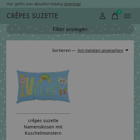
Hier geht’s zum aktuellen Katalog
download
0
items
Filter anzeigen
Sortieren —
Am meisten angesehen
crêpes suzette
Namenskissen mit
Kuschelmonstern