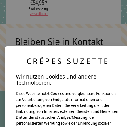
€54,95 *
*Inkl. MwSt. zzgl.
Versandkosten
Bleiben Sie in Kontakt
CRÊPES SUZETTE
Abonn
Keine Sorge, wir übertreiben es nicht
Wir nutzen Cookies und andere
Technologien.
Diese Website nutzt Cookies und vergleichbare Funktionen
zur Verarbeitung von Endgeräteinformationen und
personenbezogenen Daten. Die Verarbeitung dient der
crêpes suzette
Einbindung von Inhalten, externen Diensten und Elementen
Dritter, der statistischen Analyse/Messung, der
Über uns
personalisierten Werbung sowie der Einbindung sozialer