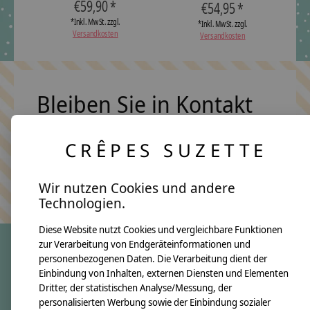
€59,90 *
€54,95 *
*Inkl. MwSt. zzgl.
*Inkl. MwSt. zzgl.
Versandkosten
Versandkosten
Bleiben Sie in Kontakt
CRÊPES SUZETTE
Abonn
Keine Sorge, wir übertreiben es nicht
Wir nutzen Cookies und andere
Technologien.
Diese Website nutzt Cookies und vergleichbare Funktionen
zur Verarbeitung von Endgeräteinformationen und
personenbezogenen Daten. Die Verarbeitung dient der
crêpes suzette
Einbindung von Inhalten, externen Diensten und Elementen
Dritter, der statistischen Analyse/Messung, der
Über uns
personalisierten Werbung sowie der Einbindung sozialer