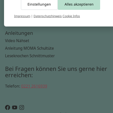
Einstellungen
Alles akzeptieren
Widerrufsbelehrung
Datenschutzerklärung
Impressum
|
Datenschutzhinweis
Cookie Infos
Cookie Infos
Anleitungen
Video Nähset
Anleitung MOMA Schultüte
Leseknochen Schnittmuster
Bei Fragen können Sie uns gerne hier
erreichen:
Telefon:
0221 2616939