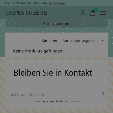
Hier geht’s zum aktuellen Katalog
download
0
items
Filter anzeigen
Sortieren —
Am meisten angesehen
Keine Produkte gefunden!...
Bleiben Sie in Kontakt
Abonn
Keine Sorge, wir übertreiben es nicht