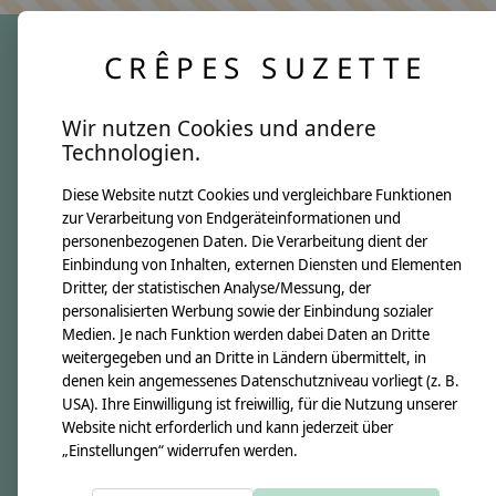
CRÊPES SUZETTE
crêpes suzette
Wir nutzen Cookies und andere
Über uns
Technologien.
Unsere Creppies
Diese Website nutzt Cookies und vergleichbare Funktionen
Nähkästchen
zur Verarbeitung von Endgeräteinformationen und
Unsere Stoffe
personenbezogenen Daten. Die Verarbeitung dient der
Impressum
Einbindung von Inhalten, externen Diensten und Elementen
Dritter, der statistischen Analyse/Messung, der
personalisierten Werbung sowie der Einbindung sozialer
Informationen
Medien. Je nach Funktion werden dabei Daten an Dritte
FAQ
weitergegeben und an Dritte in Ländern übermittelt, in
denen kein angemessenes Datenschutzniveau vorliegt (z. B.
Kontakt
USA). Ihre Einwilligung ist freiwillig, für die Nutzung unserer
Versandkosten & Rücksendungen
Website nicht erforderlich und kann jederzeit über
„Einstellungen“ widerrufen werden.
Zahlungsarten
AGB