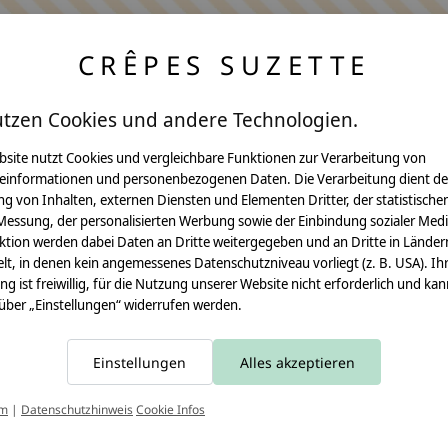
CRÊPES SUZETTE
utzen Cookies und andere Technologien.
bsite nutzt Cookies und vergleichbare Funktionen zur Verarbeitung von
einformationen und personenbezogenen Daten. Die Verarbeitung dient de
Anleitungen
g von Inhalten, externen Diensten und Elementen Dritter, der statistische
Messung, der personalisierten Werbung sowie der Einbindung sozialer Medi
Video Nähset
ktion werden dabei Daten an Dritte weitergegeben und an Dritte in Länder
lt, in denen kein angemessenes Datenschutzniveau vorliegt (z. B. USA). Ih
Anleitung MOMA
ung ist freiwillig, für die Nutzung unserer Website nicht erforderlich und ka
 über „Einstellungen“ widerrufen werden.
Schultüte
Leseknochen
Einstellungen
Alles akzeptieren
Schnittmuster
T
um
|
Datenschutzhinweis
Cookie Infos