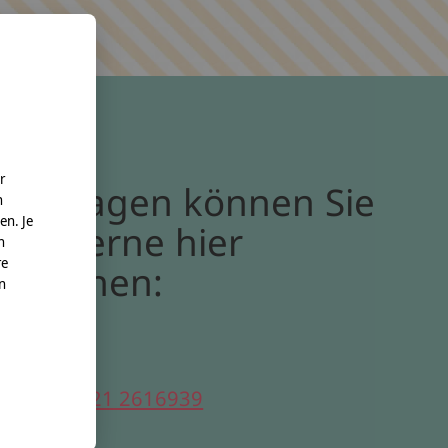
r
Bei Fragen können Sie
n
en. Je
uns gerne hier
n
re
erreichen:
nn
elefon:
0221 2616939