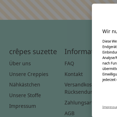
Wir n
Diese We
Endgerät
crêpes suzette
Informationen
Einbindun
Analyse/
Über uns
FAQ
nach Fun
übermitte
Unsere Creppies
Kontakt
Einwillig
jederzeit
Nähkästchen
Versandkosten &
Rücksendungen
Unsere Stoffe
Zahlungsarten
Impressum
Impress
AGB