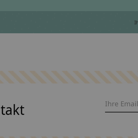
I
ntakt