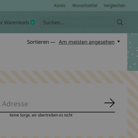
Konto
Wunschzettel
Vergleichen
hr Warenkorb
0
items
Sortieren —
Am meisten angesehen
Abonnie
Keine Sorge, wir übertreiben es nicht