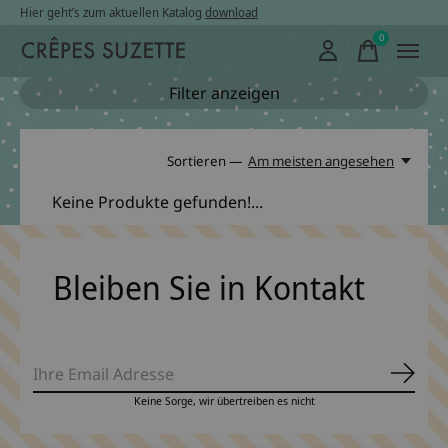
Hier geht’s zum aktuellen Katalog
download
0
items
Filter anzeigen
Sortieren —
Am meisten angesehen
Keine Produkte gefunden!...
Bleiben Sie in Kontakt
Abonn
Keine Sorge, wir übertreiben es nicht