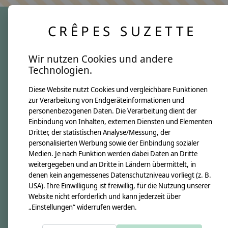
CRÊPES SUZETTE
crêpes suzette
Wir nutzen Cookies und andere
Über uns
Technologien.
Unsere Creppies
Diese Website nutzt Cookies und vergleichbare Funktionen
Nähkästchen
zur Verarbeitung von Endgeräteinformationen und
Unsere Stoffe
personenbezogenen Daten. Die Verarbeitung dient der
Impressum
Einbindung von Inhalten, externen Diensten und Elementen
Dritter, der statistischen Analyse/Messung, der
personalisierten Werbung sowie der Einbindung sozialer
Informationen
Medien. Je nach Funktion werden dabei Daten an Dritte
FAQ
weitergegeben und an Dritte in Ländern übermittelt, in
denen kein angemessenes Datenschutzniveau vorliegt (z. B.
Kontakt
USA). Ihre Einwilligung ist freiwillig, für die Nutzung unserer
Versandkosten & Rücksendungen
Website nicht erforderlich und kann jederzeit über
„Einstellungen“ widerrufen werden.
Zahlungsarten
AGB