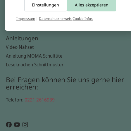
Einstellungen
Alles akzeptieren
Widerrufsbelehrung
Datenschutzerklärung
Impressum
|
Datenschutzhinweis
Cookie Infos
Cookie Infos
Anleitungen
Video Nähset
Anleitung MOMA Schultüte
Leseknochen Schnittmuster
Bei Fragen können Sie uns gerne hier
erreichen:
Telefon:
0221 2616939