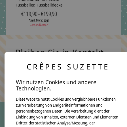
Fussballer, Fussballdecke
€119,90 - €199,90
*Inkl. MwSt. zzgl.
Versandkosten
Bleiben Sie in Kontakt
CRÊPES SUZETTE
Abonn
Wir nutzen Cookies und andere
Keine Sorge, wir übertreiben es nicht
Technologien.
Diese Website nutzt Cookies und vergleichbare Funktionen
zur Verarbeitung von Endgeräteinformationen und
personenbezogenen Daten. Die Verarbeitung dient der
Einbindung von Inhalten, externen Diensten und Elementen
crêpes suzette
Dritter, der statistischen Analyse/Messung, der