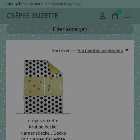
Hier geht’s zum aktuellen Katalog
download
0
items
Filter anzeigen
Sortieren —
Am meisten angesehen
crêpes suzette
Krabbeldecke,
Namensdecke , Decke
mit Namen für echte