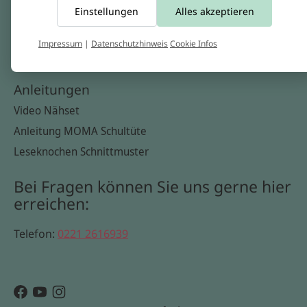
Einstellungen
Alles akzeptieren
Widerrufsbelehrung
Datenschutzerklärung
Impressum
|
Datenschutzhinweis
Cookie Infos
Cookie Infos
Anleitungen
Video Nähset
Anleitung MOMA Schultüte
Leseknochen Schnittmuster
Bei Fragen können Sie uns gerne hier
erreichen:
Telefon:
0221 2616939