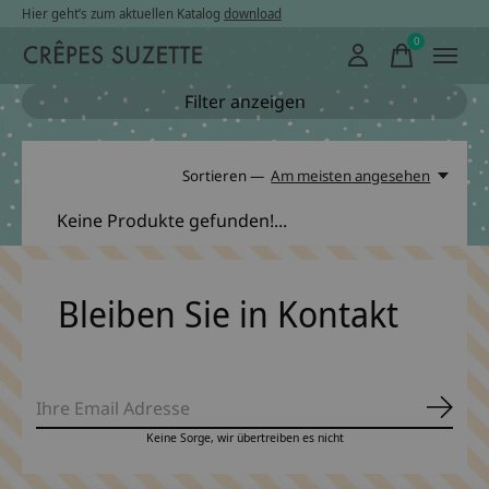
Hier geht’s zum aktuellen Katalog
download
0
items
Filter anzeigen
Sortieren —
Am meisten angesehen
Keine Produkte gefunden!...
Bleiben Sie in Kontakt
Abonn
Keine Sorge, wir übertreiben es nicht