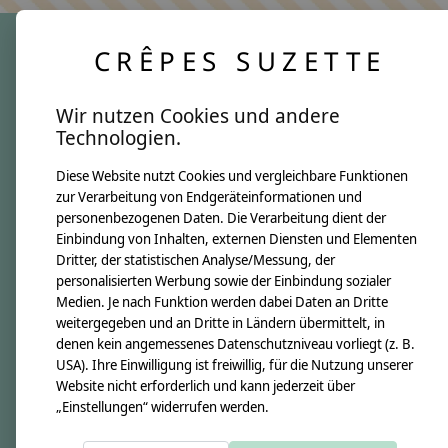
CRÊPES SUZETTE
crêpes suzette
Wir nutzen Cookies und andere
Über uns
Technologien.
Unsere Creppies
Diese Website nutzt Cookies und vergleichbare Funktionen
Nähkästchen
zur Verarbeitung von Endgeräteinformationen und
Unsere Stoffe
personenbezogenen Daten. Die Verarbeitung dient der
Impressum
Einbindung von Inhalten, externen Diensten und Elementen
Dritter, der statistischen Analyse/Messung, der
personalisierten Werbung sowie der Einbindung sozialer
Informationen
Medien. Je nach Funktion werden dabei Daten an Dritte
FAQ
weitergegeben und an Dritte in Ländern übermittelt, in
denen kein angemessenes Datenschutzniveau vorliegt (z. B.
Kontakt
USA). Ihre Einwilligung ist freiwillig, für die Nutzung unserer
Versandkosten & Rücksendungen
Website nicht erforderlich und kann jederzeit über
„Einstellungen“ widerrufen werden.
Zahlungsarten
AGB