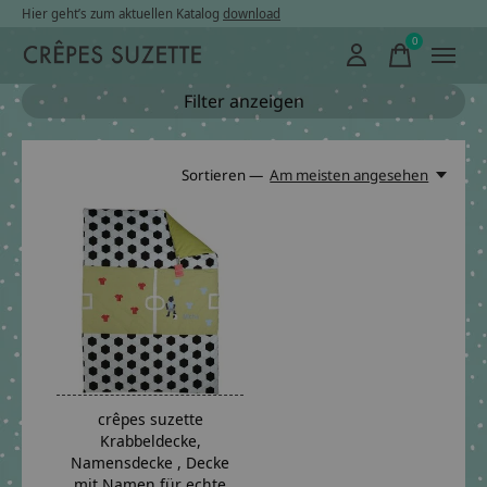
Hier geht’s zum aktuellen Katalog
download
0
items
Filter anzeigen
Sortieren —
Am meisten angesehen
crêpes suzette
Krabbeldecke,
Namensdecke , Decke
mit Namen für echte