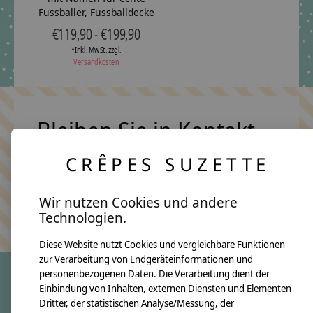
Fussballer, Fussballdecke
€119,90 - €199,90
*Inkl. MwSt. zzgl.
Versandkosten
Bleiben Sie in Kontakt
CRÊPES SUZETTE
Abonn
Wir nutzen Cookies und andere
Keine Sorge, wir übertreiben es nicht
Technologien.
Diese Website nutzt Cookies und vergleichbare Funktionen
zur Verarbeitung von Endgeräteinformationen und
personenbezogenen Daten. Die Verarbeitung dient der
Einbindung von Inhalten, externen Diensten und Elementen
crêpes suzette
Dritter, der statistischen Analyse/Messung, der