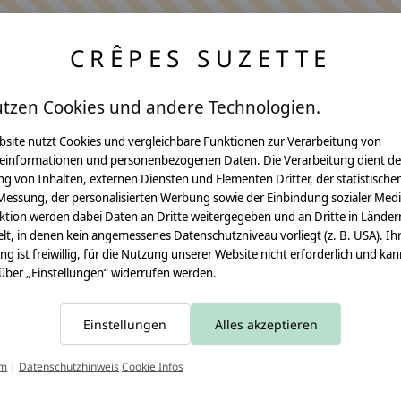
CRÊPES SUZETTE
utzen Cookies und andere Technologien.
bsite nutzt Cookies und vergleichbare Funktionen zur Verarbeitung von
einformationen und personenbezogenen Daten. Die Verarbeitung dient de
Anleitungen
g von Inhalten, externen Diensten und Elementen Dritter, der statistische
Messung, der personalisierten Werbung sowie der Einbindung sozialer Medi
Video Nähset
ktion werden dabei Daten an Dritte weitergegeben und an Dritte in Länder
lt, in denen kein angemessenes Datenschutzniveau vorliegt (z. B. USA). Ih
Anleitung MOMA
ung ist freiwillig, für die Nutzung unserer Website nicht erforderlich und ka
 über „Einstellungen“ widerrufen werden.
Schultüte
Leseknochen
Einstellungen
Alles akzeptieren
Schnittmuster
T
um
|
Datenschutzhinweis
Cookie Infos