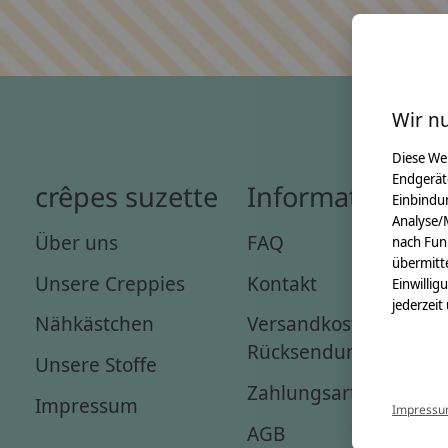
Wir n
Diese We
Endgerät
crêpes suzette
Informationen
Einbindun
Analyse/
Über uns
FAQ
nach Fun
übermitte
Unsere Creppies
Kontakt
Einwillig
jederzeit
Nähkästchen
Versandkosten &
Rücksendungen
Unsere Stoffe
Zahlungsarten
Impressum
Impress
AGB