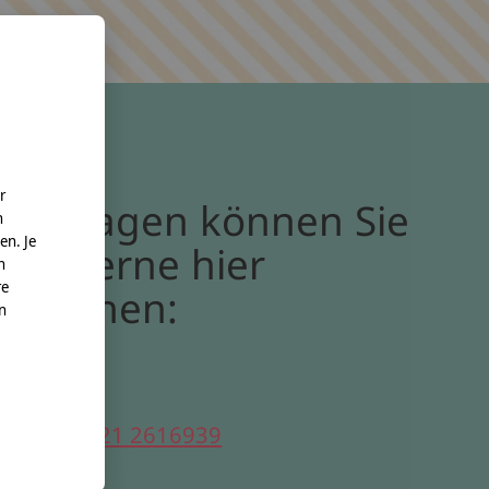
r
Bei Fragen können Sie
n
en. Je
uns gerne hier
n
re
erreichen:
nn
elefon:
0221 2616939