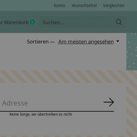
Konto
Wunschzettel
Vergleichen
hr Warenkorb
0
items
Sortieren —
Am meisten angesehen
Abonnie
Keine Sorge, wir übertreiben es nicht