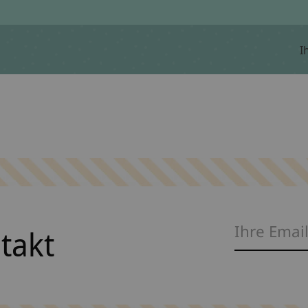
I
ntakt