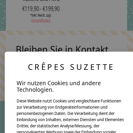
€119,90 - €199,90
*Inkl. MwSt. zzgl.
Versandkosten
Bleiben Sie in Kontakt
CRÊPES SUZETTE
Abonn
Wir nutzen Cookies und andere
Keine Sorge, wir übertreiben es nicht
Technologien.
Diese Website nutzt Cookies und vergleichbare Funktionen
zur Verarbeitung von Endgeräteinformationen und
personenbezogenen Daten. Die Verarbeitung dient der
Einbindung von Inhalten, externen Diensten und Elementen
crêpes suzette
Dritter, der statistischen Analyse/Messung, der
Über uns
personalisierten Werbung sowie der Einbindung sozialer