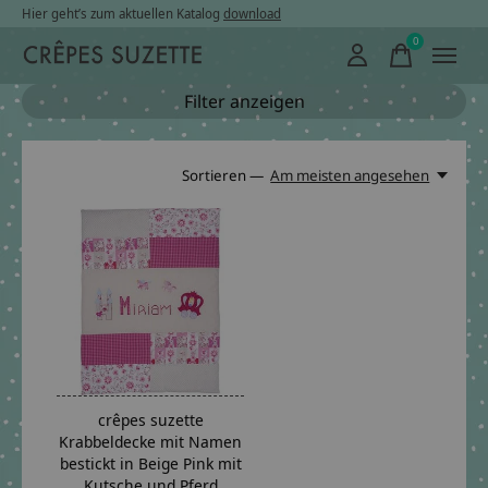
Hier geht’s zum aktuellen Katalog
download
0
items
Filter anzeigen
Sortieren —
Am meisten angesehen
crêpes suzette
Krabbeldecke mit Namen
bestickt in Beige Pink mit
Kutsche und Pferd