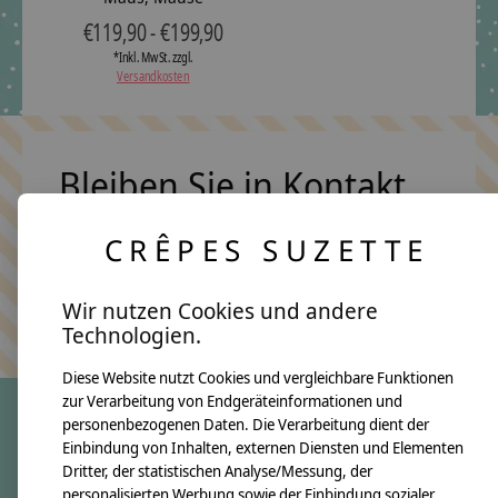
€119,90 - €199,90
*Inkl. MwSt. zzgl.
Versandkosten
Bleiben Sie in Kontakt
CRÊPES SUZETTE
Abonn
Wir nutzen Cookies und andere
Keine Sorge, wir übertreiben es nicht
Technologien.
Diese Website nutzt Cookies und vergleichbare Funktionen
zur Verarbeitung von Endgeräteinformationen und
personenbezogenen Daten. Die Verarbeitung dient der
Einbindung von Inhalten, externen Diensten und Elementen
crêpes suzette
Dritter, der statistischen Analyse/Messung, der
Über uns
personalisierten Werbung sowie der Einbindung sozialer