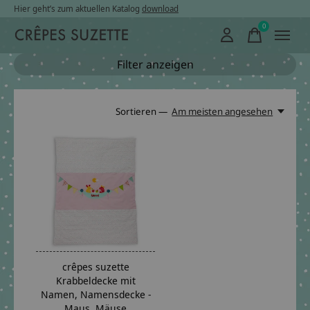
Hier geht’s zum aktuellen Katalog
download
0
items
Filter anzeigen
Sortieren —
Am meisten angesehen
crêpes suzette
Krabbeldecke mit
Namen, Namensdecke -
Maus, Mäuse