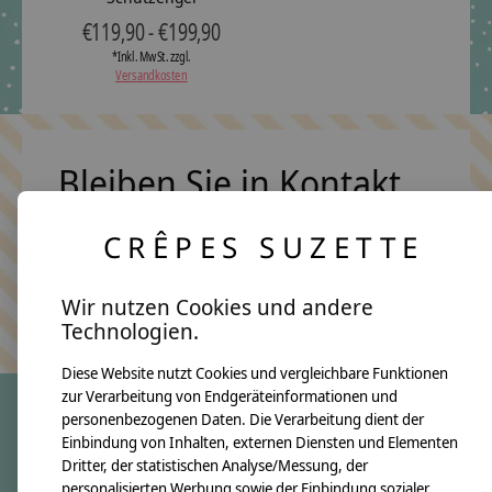
€119,90 - €199,90
*Inkl. MwSt. zzgl.
Versandkosten
Bleiben Sie in Kontakt
CRÊPES SUZETTE
Abonn
Wir nutzen Cookies und andere
Keine Sorge, wir übertreiben es nicht
Technologien.
Diese Website nutzt Cookies und vergleichbare Funktionen
zur Verarbeitung von Endgeräteinformationen und
personenbezogenen Daten. Die Verarbeitung dient der
Einbindung von Inhalten, externen Diensten und Elementen
crêpes suzette
Dritter, der statistischen Analyse/Messung, der
Über uns
personalisierten Werbung sowie der Einbindung sozialer