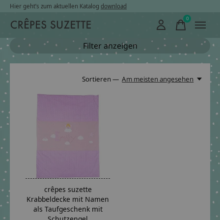
Hier geht’s zum aktuellen Katalog
download
0
items
Filter anzeigen
Sortieren —
Am meisten angesehen
crêpes suzette
Krabbeldecke mit Namen
als Taufgeschenk mit
Schutzengel