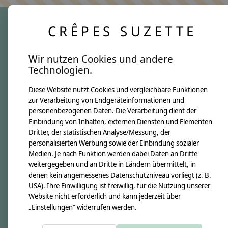
CRÊPES SUZETTE
crêpes suzette
Wir nutzen Cookies und andere
Über uns
Technologien.
Unsere Creppies
Diese Website nutzt Cookies und vergleichbare Funktionen
Nähkästchen
zur Verarbeitung von Endgeräteinformationen und
Unsere Stoffe
personenbezogenen Daten. Die Verarbeitung dient der
Impressum
Einbindung von Inhalten, externen Diensten und Elementen
Dritter, der statistischen Analyse/Messung, der
personalisierten Werbung sowie der Einbindung sozialer
Informationen
Medien. Je nach Funktion werden dabei Daten an Dritte
FAQ
weitergegeben und an Dritte in Ländern übermittelt, in
denen kein angemessenes Datenschutzniveau vorliegt (z. B.
Kontakt
USA). Ihre Einwilligung ist freiwillig, für die Nutzung unserer
Versandkosten & Rücksendungen
Website nicht erforderlich und kann jederzeit über
„Einstellungen“ widerrufen werden.
Zahlungsarten
AGB