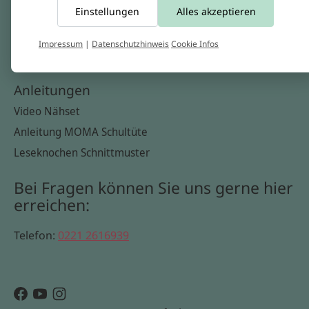
Einstellungen
Alles akzeptieren
Widerrufsbelehrung
Datenschutzerklärung
Impressum
|
Datenschutzhinweis
Cookie Infos
Cookie Infos
Anleitungen
Video Nähset
Anleitung MOMA Schultüte
Leseknochen Schnittmuster
Bei Fragen können Sie uns gerne hier
erreichen:
Telefon:
0221 2616939