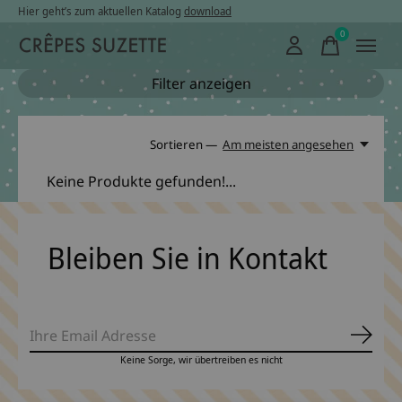
Hier geht’s zum aktuellen Katalog
download
0
items
Filter anzeigen
Sortieren —
Am meisten angesehen
Keine Produkte gefunden!...
Bleiben Sie in Kontakt
Abonn
Keine Sorge, wir übertreiben es nicht