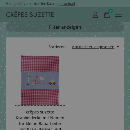
Hier geht’s zum aktuellen Katalog
download
0
items
Filter anzeigen
Sortieren —
Am meisten angesehen
crêpes suzette
Krabbeldecke mit Namen
für kleine Bauarbeiter
mit Kran, Bagger und