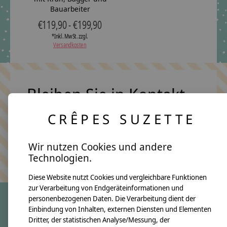
Bauarbeiter
€119,90 - €199,90
*Inkl. MwSt. zzgl.
Versandkosten
Bleiben Sie in Kontakt
CRÊPES SUZETTE
Abonn
Wir nutzen Cookies und andere
Keine Sorge, wir übertreiben es nicht
Technologien.
Diese Website nutzt Cookies und vergleichbare Funktionen
zur Verarbeitung von Endgeräteinformationen und
personenbezogenen Daten. Die Verarbeitung dient der
Einbindung von Inhalten, externen Diensten und Elementen
crêpes suzette
Dritter, der statistischen Analyse/Messung, der