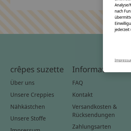
Analyse/
nach Fun
übermitte
Einwillig
jederzeit
Impress
crêpes suzette
Informationen
Über uns
FAQ
Unsere Creppies
Kontakt
Nähkästchen
Versandkosten &
Rücksendungen
Unsere Stoffe
Zahlungsarten
Impressum