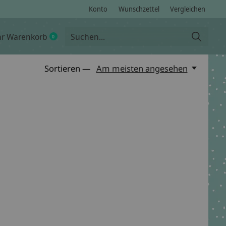
Konto
Wunschzettel
Vergleichen
hr Warenkorb
0
items
Sortieren —
Am meisten angesehen