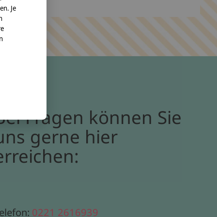
en. Je
n
re
nn
Bei Fragen können Sie
uns gerne hier
erreichen:
elefon:
0221 2616939