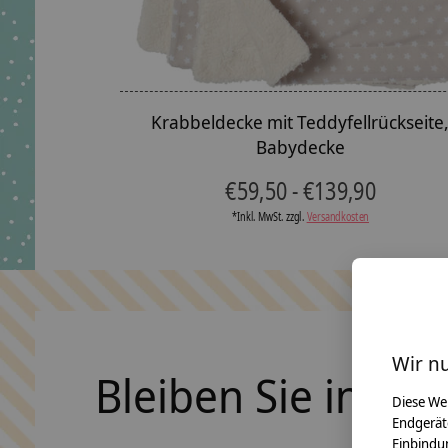
Krabbeldecke mit Teddyfellrückseite
Babydecke
€59,50 - €139,90
*Inkl. MwSt. zzgl.
Versandkosten
Wir n
Bleiben Sie in Ko
Diese We
Endgerät
Einbindun