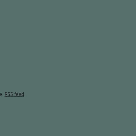
g
e
RSS feed