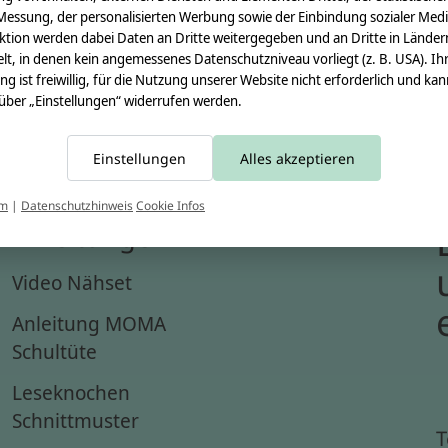
Messung, der personalisierten Werbung sowie der Einbindung sozialer Medi
ktion werden dabei Daten an Dritte weitergegeben und an Dritte in Länder
lt, in denen kein angemessenes Datenschutzniveau vorliegt (z. B. USA). Ih
ung ist freiwillig, für die Nutzung unserer Website nicht erforderlich und ka
 über „Einstellungen“ widerrufen werden.
Einstellungen
Alles akzeptieren
um
|
Datenschutzhinweis
Cookie Infos
Anleitungen
Video Nähset
Anleitung MOMA
Schultüte
Leseknochen
Schnittmuster
T