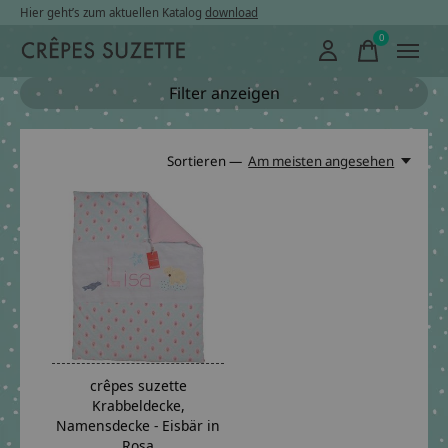
Hier geht’s zum aktuellen Katalog
download
0
items
Filter anzeigen
Sortieren —
Am meisten angesehen
crêpes suzette
Krabbeldecke,
Namensdecke - Eisbär in
Rosa