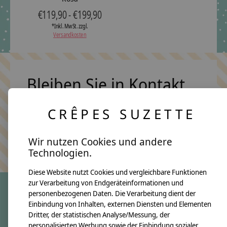
€119,90 - €199,90
*Inkl. MwSt. zzgl.
Versandkosten
Bleiben Sie in Kontakt
CRÊPES SUZETTE
Abonn
Wir nutzen Cookies und andere
Keine Sorge, wir übertreiben es nicht
Technologien.
Diese Website nutzt Cookies und vergleichbare Funktionen
zur Verarbeitung von Endgeräteinformationen und
personenbezogenen Daten. Die Verarbeitung dient der
Einbindung von Inhalten, externen Diensten und Elementen
crêpes suzette
Dritter, der statistischen Analyse/Messung, der
Über uns
personalisierten Werbung sowie der Einbindung sozialer