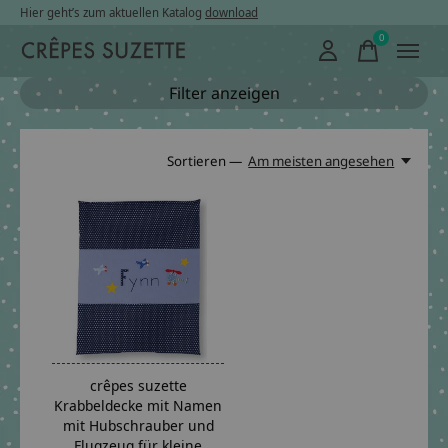
Hier geht’s zum aktuellen Katalog
download
0
items
Filter anzeigen
Sortieren —
Am meisten angesehen
crêpes suzette
Krabbeldecke mit Namen
mit Hubschrauber und
Flugzeug für kleine