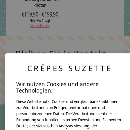
Piloten
€119,90 - €199,90
*Inkl. MwSt. zzgl.
Versandkosten
Bleiben Sie in Kontakt
CRÊPES SUZETTE
Abonn
Wir nutzen Cookies und andere
Keine Sorge, wir übertreiben es nicht
Technologien.
Diese Website nutzt Cookies und vergleichbare Funktionen
zur Verarbeitung von Endgeräteinformationen und
personenbezogenen Daten. Die Verarbeitung dient der
Einbindung von Inhalten, externen Diensten und Elementen
crêpes suzette
Dritter, der statistischen Analyse/Messung, der