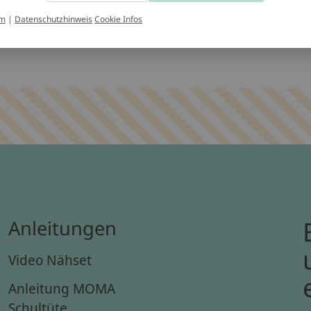
ntakt
um
|
Datenschutzhinweis
Cookie Infos
Anleitungen
Video Nähset
Anleitung MOMA
Schultüte