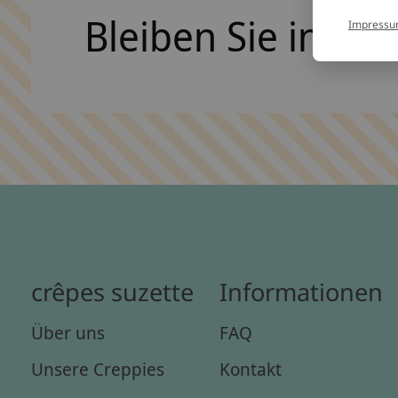
Bleiben Sie in Ko
Impress
crêpes suzette
Informationen
Über uns
FAQ
Unsere Creppies
Kontakt