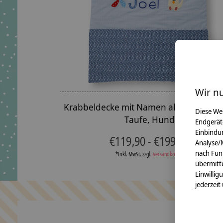
Wir n
Krabbeldecke mit Namen als Geschenk 
Diese We
Taufe, Hund
Endgerät
Einbindun
€119,90 - €199,90
Analyse/
nach Fun
*Inkl. MwSt. zzgl.
Versandkosten
übermitte
Einwillig
jederzeit