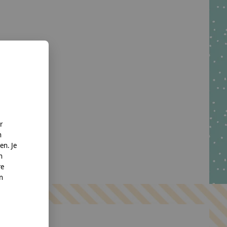
r
n
en. Je
n
re
nn