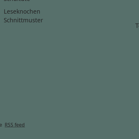
Leseknochen
Schnittmuster
T
g
e
RSS feed