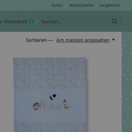
Konto
Wunschzettel
Vergleichen
hr Warenkorb
0
items
Sortieren —
Am meisten angesehen