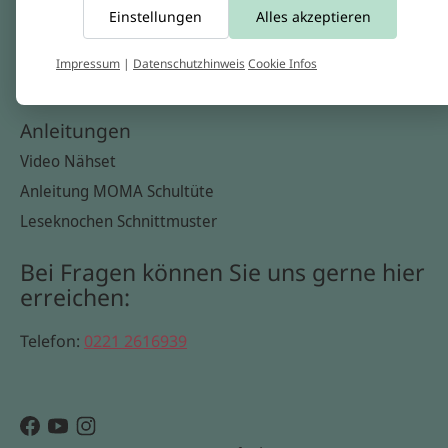
Einstellungen
Alles akzeptieren
Widerrufsbelehrung
Datenschutzerklärung
Impressum
|
Datenschutzhinweis
Cookie Infos
Cookie Infos
Anleitungen
Video Nähset
Anleitung MOMA Schultüte
Leseknochen Schnittmuster
Bei Fragen können Sie uns gerne hier
erreichen:
Telefon:
0221 2616939