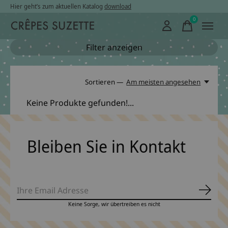
Hier geht’s zum aktuellen Katalog
download
0
items
Filter anzeigen
Sortieren —
Am meisten angesehen
Keine Produkte gefunden!...
Bleiben Sie in Kontakt
Abonn
Keine Sorge, wir übertreiben es nicht