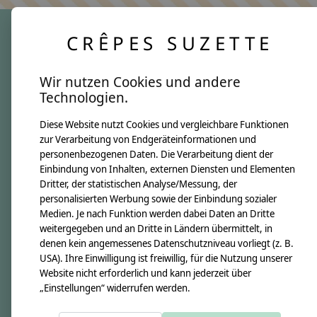
CRÊPES SUZETTE
crêpes suzette
Wir nutzen Cookies und andere
Über uns
Technologien.
Unsere Creppies
Diese Website nutzt Cookies und vergleichbare Funktionen
Nähkästchen
zur Verarbeitung von Endgeräteinformationen und
Unsere Stoffe
personenbezogenen Daten. Die Verarbeitung dient der
Impressum
Einbindung von Inhalten, externen Diensten und Elementen
Dritter, der statistischen Analyse/Messung, der
personalisierten Werbung sowie der Einbindung sozialer
Informationen
Medien. Je nach Funktion werden dabei Daten an Dritte
FAQ
weitergegeben und an Dritte in Ländern übermittelt, in
denen kein angemessenes Datenschutzniveau vorliegt (z. B.
Kontakt
USA). Ihre Einwilligung ist freiwillig, für die Nutzung unserer
Versandkosten & Rücksendungen
Website nicht erforderlich und kann jederzeit über
„Einstellungen“ widerrufen werden.
Zahlungsarten
AGB