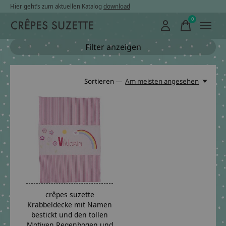
Hier geht’s zum aktuellen Katalog
download
0
items
Filter anzeigen
Sortieren —
Am meisten angesehen
crêpes suzette
Krabbeldecke mit Namen
bestickt und den tollen
Motiven Regenbogen und