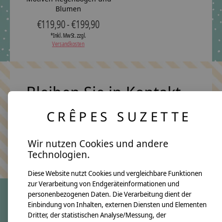
Blumen
€119,90 - €199,90
*Inkl. MwSt. zzgl.
Versandkosten
Bleiben Sie in Kontakt
CRÊPES SUZETTE
Abonn
Wir nutzen Cookies und andere
Keine Sorge, wir übertreiben es nicht
Technologien.
Diese Website nutzt Cookies und vergleichbare Funktionen
zur Verarbeitung von Endgeräteinformationen und
personenbezogenen Daten. Die Verarbeitung dient der
Einbindung von Inhalten, externen Diensten und Elementen
crêpes suzette
Dritter, der statistischen Analyse/Messung, der